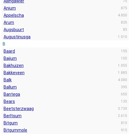
Allingawier
75
Anjum
875
Appelscha
4.850
Arum
835
Augsbuurt
85
Augustinusga
1.010
B
Baard
195
Baijum
105
Bakhuizen
1.055
Bakkeveen
1.885
Balk
4.080
Ballum
395
Bantega
650
Bears
135
Beetsterzwaag
3.730
Berltsum
2.615
Bitgum
810
Bitgummole
915