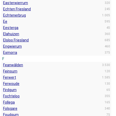
Easterwierrum
320
Echten Friesland
245
Echtenerbrug
1.005
Ee
595
Eesterga
45
Elahuizen
360
Elsloo Friesland
685
Engwierum
460
Exmorra
375
F
Feanwâlden
3.530
Feinsum
120
Ferwert
1.585
Ferwoude
130
Firdgum
65
Fochteloo
355
Follega
165
Folsgare
340
Foudgum
75