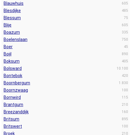
Blauwhuis
605
Blesdijke
485
Blessum
75
Blije
605
Boazum
335
Boelenslaan
750
Boer
45
Boijl
890
Boksum
405
Bolsward
10.100
Bontebok
420
Boornbergum
1.830
Boornzwaag
100
Bornwird
115
Brantgum
210
Breezanddijk
160
Britsum
895
Britswert
100
Broek
210