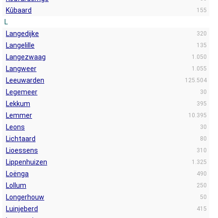
Kûbaard
155
L
Langedijke
320
Langelille
135
Langezwaag
1.050
Langweer
1.055
Leeuwarden
125.504
Legemeer
30
Lekkum
395
Lemmer
10.395
Leons
30
Lichtaard
80
Lioessens
310
Lippenhuizen
1.325
Loënga
490
Lollum
250
Longerhouw
50
Luinjeberd
415