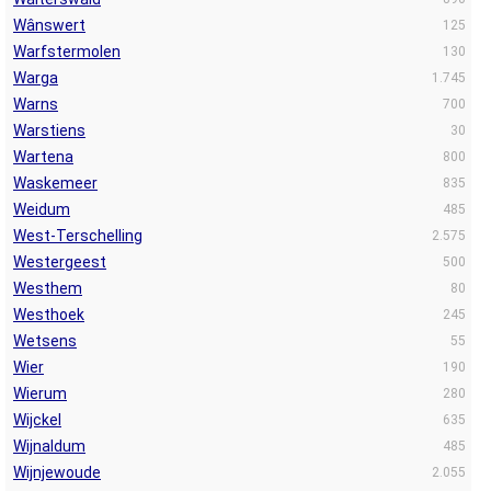
Wânswert
125
Warfstermolen
130
Warga
1.745
Warns
700
Warstiens
30
Wartena
800
Waskemeer
835
Weidum
485
West-Terschelling
2.575
Westergeest
500
Westhem
80
Westhoek
245
Wetsens
55
Wier
190
Wierum
280
Wijckel
635
Wijnaldum
485
Wijnjewoude
2.055