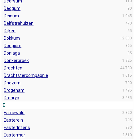
Dearsum
110
Dedgum
90
Deinum
1.045
Delfstrahuizen
470
Dijken
55
Dokkum
12.830
Dongjum
365
Doniaga
85
Donkerbroek
1.925
Drachten
44.730
Drachtstercompagnie
1.615
Driezum
790
Drogeham
1.495
Dronryp
3.285
E
Earnewâld
2.320
Easterein
795
Easterlittens
390
Eastermar
2.510