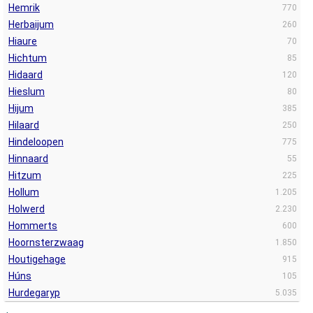
Hemrik
770
Herbaijum
260
Hiaure
70
Hichtum
85
Hidaard
120
Hieslum
80
Hijum
385
Hilaard
250
Hindeloopen
775
Hinnaard
55
Hitzum
225
Hollum
1.205
Holwerd
2.230
Hommerts
600
Hoornsterzwaag
1.850
Houtigehage
915
Húns
105
Hurdegaryp
5.035