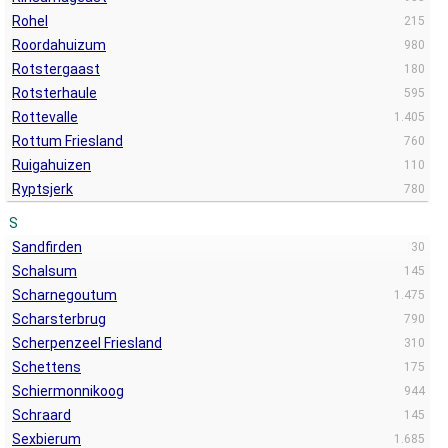
Rohel
215
Roordahuizum
980
Rotstergaast
180
Rotsterhaule
595
Rottevalle
1.405
Rottum Friesland
760
Ruigahuizen
110
Ryptsjerk
780
S
Sandfirden
30
Schalsum
145
Scharnegoutum
1.475
Scharsterbrug
790
Scherpenzeel Friesland
310
Schettens
175
Schiermonnikoog
944
Schraard
145
Sexbierum
1.685