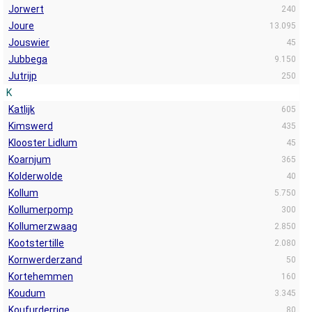
Jorwert
240
Joure
13.095
Jouswier
45
Jubbega
9.150
Jutrijp
250
K
Katlijk
605
Kimswerd
435
Klooster Lidlum
45
Koarnjum
365
Kolderwolde
40
Kollum
5.750
Kollumerpomp
300
Kollumerzwaag
2.850
Kootstertille
2.080
Kornwerderzand
50
Kortehemmen
160
Koudum
3.345
Koufurderrige
80