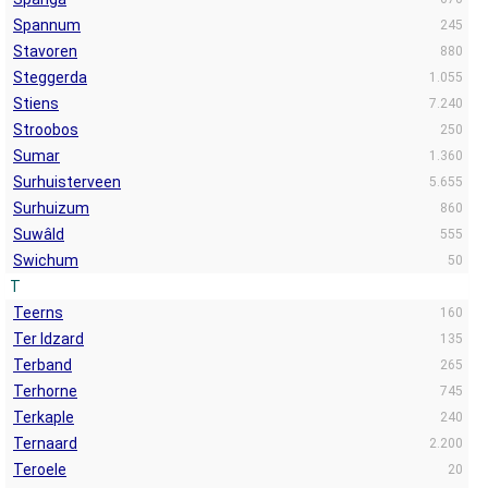
Spannum
245
Stavoren
880
Steggerda
1.055
Stiens
7.240
Stroobos
250
Sumar
1.360
Surhuisterveen
5.655
Surhuizum
860
Suwâld
555
Swichum
50
T
Teerns
160
Ter Idzard
135
Terband
265
Terhorne
745
Terkaple
240
Ternaard
2.200
Teroele
20