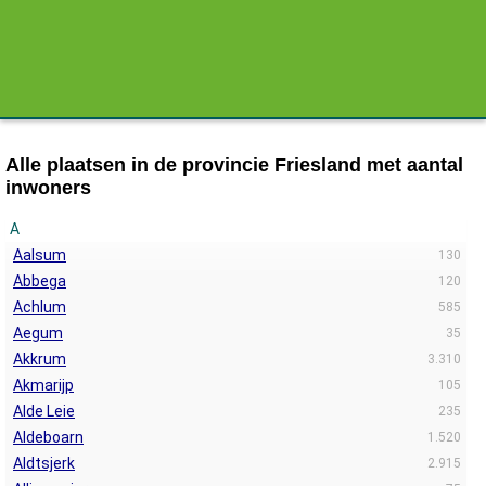
Alle plaatsen in de provincie Friesland met aantal
inwoners
A
Aalsum
130
Abbega
120
Achlum
585
Aegum
35
Akkrum
3.310
Akmarijp
105
Alde Leie
235
Aldeboarn
1.520
Aldtsjerk
2.915