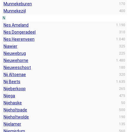
Munnekeburen
170
Munnekezijl
400
N
Nes Ameland
1.190
Nes Dongeradeel
310
Nes Heerenveen
1.040
Niawier
325
Nieuwebrug
225
Nieuwehorne
1.480
Nieuweschoot
180
Nij Altoenae
320
Nij Beets
1.635
Nijeberkoop
265
Nijega
475
Nijehaske
50
Nijeholtpade
500
Nijeholtwolde
190
Nijelamer
135
Nijemirdum
560