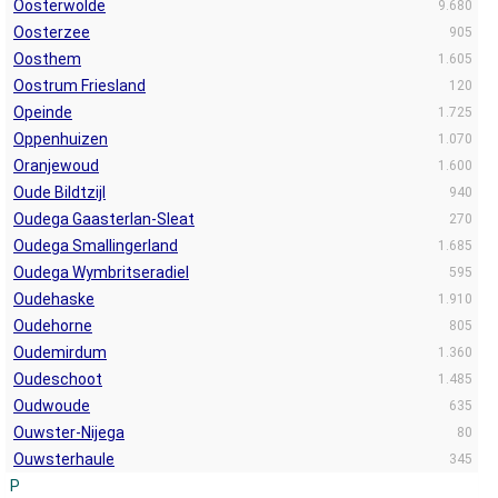
Oosterwolde
9.680
Oosterzee
905
Oosthem
1.605
Oostrum Friesland
120
Opeinde
1.725
Oppenhuizen
1.070
Oranjewoud
1.600
Oude Bildtzijl
940
Oudega Gaasterlan-Sleat
270
Oudega Smallingerland
1.685
Oudega Wymbritseradiel
595
Oudehaske
1.910
Oudehorne
805
Oudemirdum
1.360
Oudeschoot
1.485
Oudwoude
635
Ouwster-Nijega
80
Ouwsterhaule
345
P