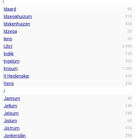
I
Idaard
85
Idsegahuizum
215
Idskenhuizen
500
Idzega
25
Iens
50
IJlst
2.995
Indijk
120
Ingelum
365
Irnsum
1.295
It Heidenskip
325
Itens
230
J
Jannum
40
Jellum
145
Jelsum
185
Jislum
60
Jistrum
570
Jonkerslân
290