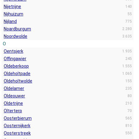
Nijetrijne
140
Nijhuizum
55
Nijland
775
Noardburgum
2.280
Noordwolde
3.635
O
Oentsjerk
1.935
Offingawier
245
Oldeberkoop
1.555
Oldeholtpade
1.065
Oldeholtwolde
155
Oldelamer
235
Oldeouwer
80
Oldetrijne
210
Olterterp
70
Oosterbierum
565
Oosternijkerk
810
Oosterstreek
550