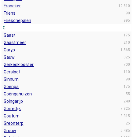
Franeker
12.810
Friens
90
Frieschepalen
995
G
Gaast
175
Gaastmeer
210
Garyp
1.565
Gauw
325
Gerkesklooster
700
Gersloot
110
Ginnum
90
Goënga
175
Goëngahuizen
55
Goingarijp
240
Gorredijk
7.325
Goutum
3.315
Greonterp
25
Grouw
5.485