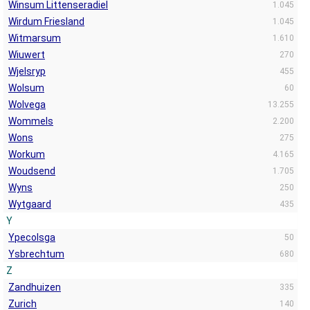
Winsum Littenseradiel
1.045
Wirdum Friesland
1.045
Witmarsum
1.610
Wiuwert
270
Wjelsryp
455
Wolsum
60
Wolvega
13.255
Wommels
2.200
Wons
275
Workum
4.165
Woudsend
1.705
Wyns
250
Wytgaard
435
Y
Ypecolsga
50
Ysbrechtum
680
Z
Zandhuizen
335
Zurich
140