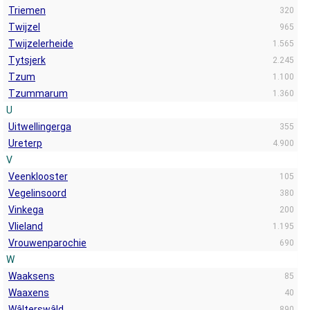
Triemen
320
Twijzel
965
Twijzelerheide
1.565
Tytsjerk
2.245
Tzum
1.100
Tzummarum
1.360
U
Uitwellingerga
355
Ureterp
4.900
V
Veenklooster
105
Vegelinsoord
380
Vinkega
200
Vlieland
1.195
Vrouwenparochie
690
W
Waaksens
85
Waaxens
40
Wâlterswâld
890