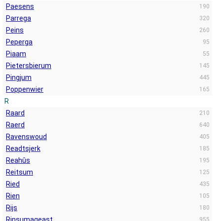
Paesens
190
Parrega
320
Peins
260
Peperga
95
Piaam
55
Pietersbierum
145
Pingjum
445
Poppenwier
165
R
Raard
210
Raerd
640
Ravenswoud
405
Readtsjerk
185
Reahûs
195
Reitsum
125
Ried
435
Rien
105
Rijs
180
Rinsumageast
955