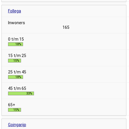
Follega
165
18%
15%
18%
33%
15%
Goingarijp