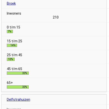
Broek
210
7%
14%
10%
33%
33%
Delfstrahuizen