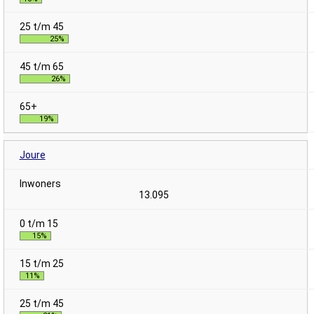
25%
26%
19%
Joure
13.095
15%
11%