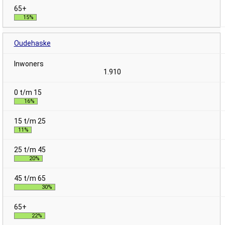
15%
Oudehaske
1.910
16%
11%
20%
30%
22%