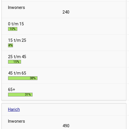
240
10%
4%
15%
38%
31%
Harich
490