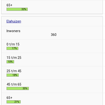
33%
Elahuizen
360
17%
10%
18%
35%
21%