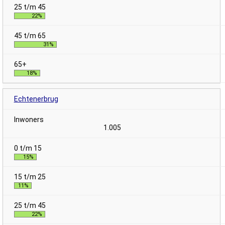
22%
31%
18%
Echtenerbrug
1.005
15%
11%
22%