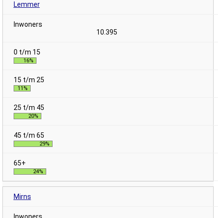
Lemmer
10.395
16%
11%
20%
29%
24%
Mirns