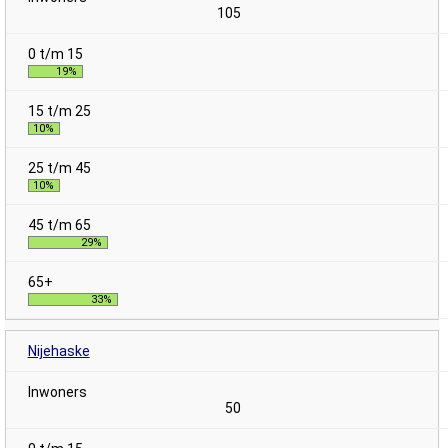
105
19%
10%
10%
29%
33%
Nijehaske
50