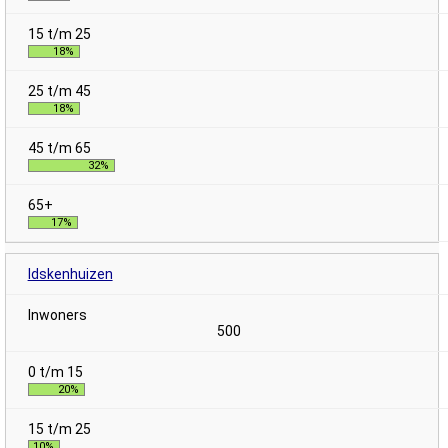
18%
18%
32%
17%
Idskenhuizen
500
20%
10%