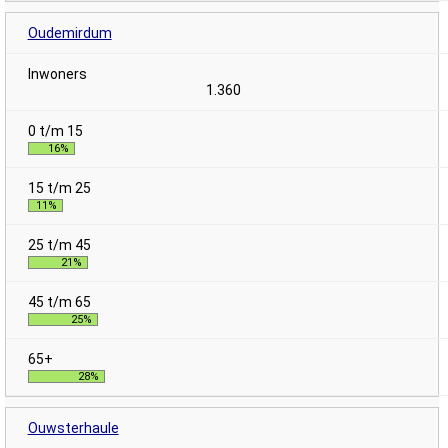
Oudemirdum
1.360
16%
11%
21%
25%
28%
Ouwsterhaule