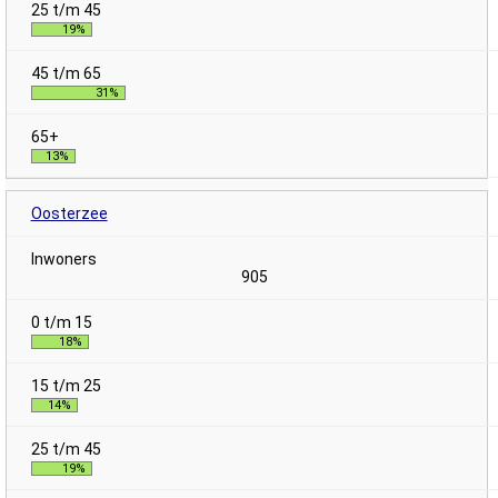
19%
31%
13%
Oosterzee
905
18%
14%
19%