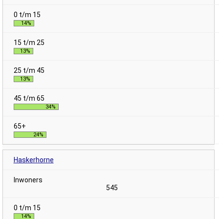
14%
13%
13%
34%
24%
Haskerhorne
545
14%