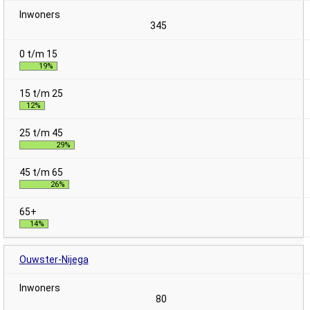
345
19%
12%
29%
26%
14%
Ouwster-Nijega
80