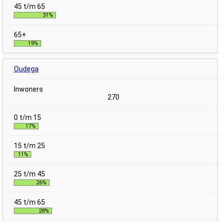
31%
19%
Oudega
270
17%
11%
26%
28%