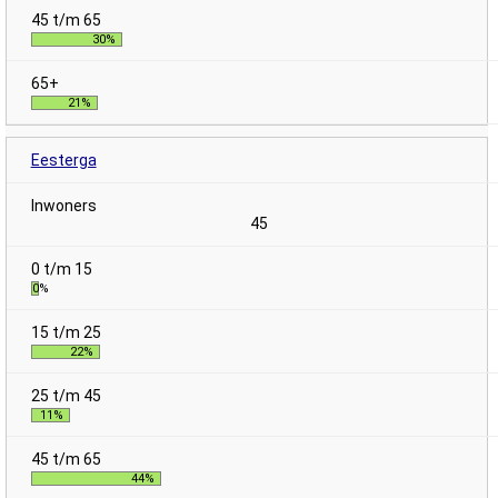
30%
21%
Eesterga
45
0%
22%
11%
44%