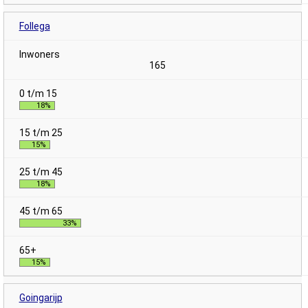
Follega
165
18%
15%
18%
33%
15%
Goingarijp