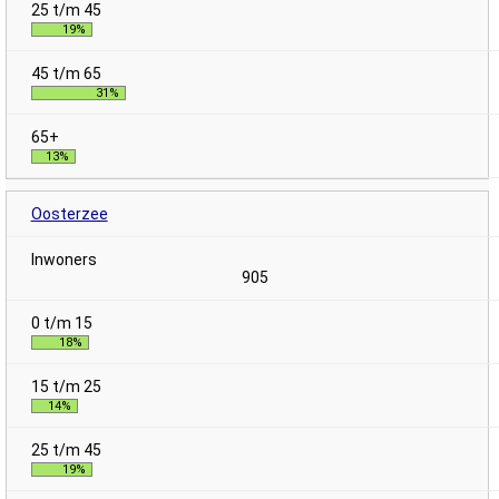
19%
31%
13%
Oosterzee
905
18%
14%
19%