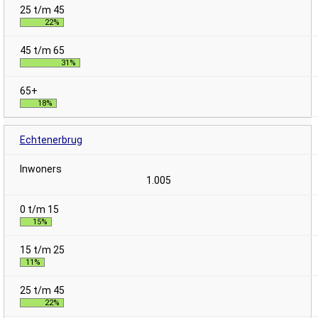
22%
31%
18%
Echtenerbrug
1.005
15%
11%
22%