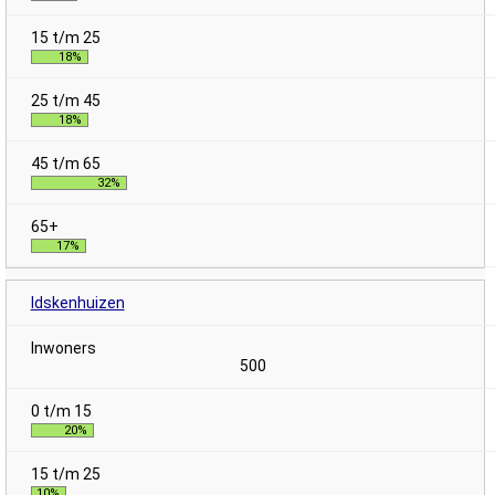
18%
18%
32%
17%
Idskenhuizen
500
20%
10%