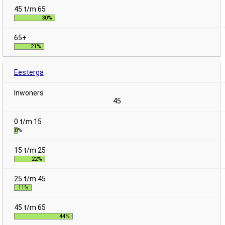
30%
21%
Eesterga
45
0%
22%
11%
44%