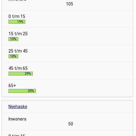
105
19%
10%
10%
29%
33%
Nijehaske
50