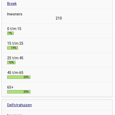
Broek
210
7%
14%
10%
33%
33%
Delfstrahuizen