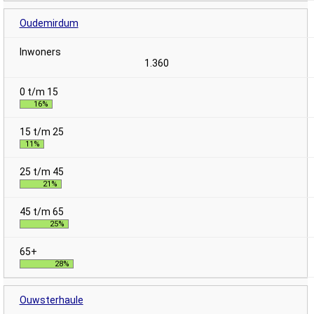
Oudemirdum
1.360
16%
11%
21%
25%
28%
Ouwsterhaule