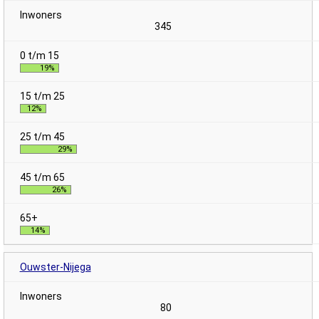
345
19%
12%
29%
26%
14%
Ouwster-Nijega
80