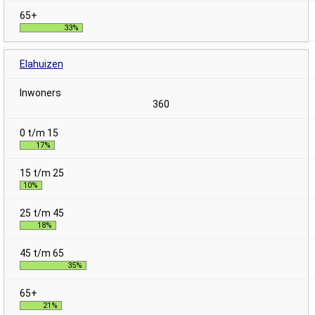
33%
Elahuizen
360
17%
10%
18%
35%
21%