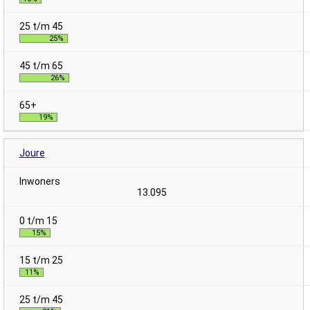
25%
26%
19%
Joure
13.095
15%
11%