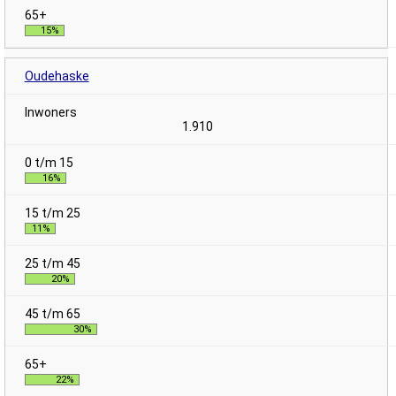
15%
Oudehaske
1.910
16%
11%
20%
30%
22%