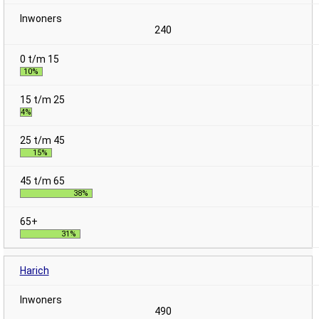
240
10%
4%
15%
38%
31%
Harich
490