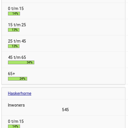
14%
13%
13%
34%
24%
Haskerhorne
545
14%