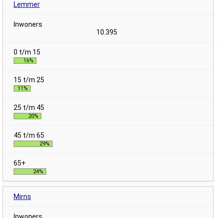
Lemmer
10.395
16%
11%
20%
29%
24%
Mirns