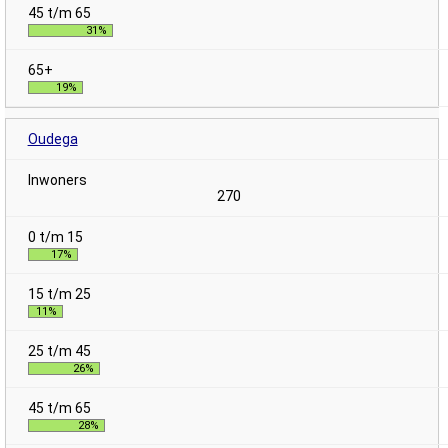
31%
19%
Oudega
270
17%
11%
26%
28%