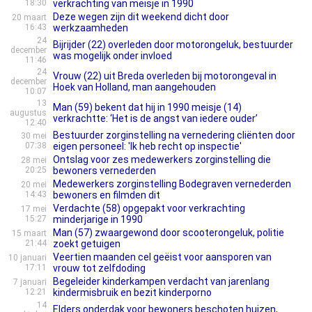
18:30
verkrachting van meisje in 1990
Deze wegen zijn dit weekend dicht door
20 maart
16:43
werkzaamheden
24
Bijrijder (22) overleden door motorongeluk, bestuurder
december
was mogelijk onder invloed
11:46
24
Vrouw (22) uit Breda overleden bij motorongeval in
december
Hoek van Holland, man aangehouden
10:07
13
Man (59) bekent dat hij in 1990 meisje (14)
augustus
verkrachtte: ‘Het is de angst van iedere ouder’
12:40
Bestuurder zorginstelling na vernedering cliënten door
30 mei
07:38
eigen personeel: 'Ik heb recht op inspectie'
Ontslag voor zes medewerkers zorginstelling die
28 mei
20:25
bewoners vernederden
Medewerkers zorginstelling Bodegraven vernederden
20 mei
14:43
bewoners en filmden dit
Verdachte (58) opgepakt voor verkrachting
17 mei
15:27
minderjarige in 1990
Man (57) zwaargewond door scooterongeluk, politie
15 maart
21:44
zoekt getuigen
Veertien maanden cel geëist voor aansporen van
10 januari
17:11
vrouw tot zelfdoding
Begeleider kinderkampen verdacht van jarenlang
7 januari
12:21
kindermisbruik en bezit kinderporno
14
Elders onderdak voor bewoners beschoten huizen,