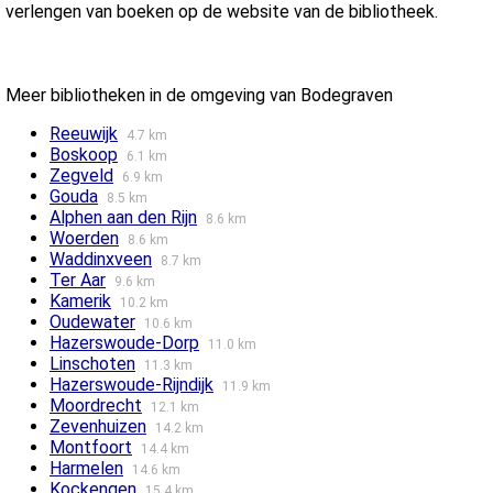
verlengen van boeken op de website van de bibliotheek.
Meer bibliotheken in de omgeving van Bodegraven
Reeuwijk
4.7 km
Boskoop
6.1 km
Zegveld
6.9 km
Gouda
8.5 km
Alphen aan den Rijn
8.6 km
Woerden
8.6 km
Waddinxveen
8.7 km
Ter Aar
9.6 km
Kamerik
10.2 km
Oudewater
10.6 km
Hazerswoude-Dorp
11.0 km
Linschoten
11.3 km
Hazerswoude-Rijndijk
11.9 km
Moordrecht
12.1 km
Zevenhuizen
14.2 km
Montfoort
14.4 km
Harmelen
14.6 km
Kockengen
15.4 km