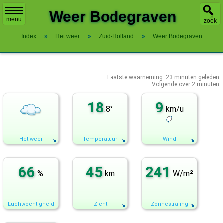
X
Weer Bodegraven
menu
zoek
Index
»
Het weer
»
Zuid-Holland
»
Weer Bodegraven
Laatste waarneming:
23
minuten geleden
Volgende over
2 minuten
18
9
.8°
km/u
Het weer
Temperatuur
Wind
66
45
241
%
km
W/m²
Luchtvochtigheid
Zicht
Zonnestraling