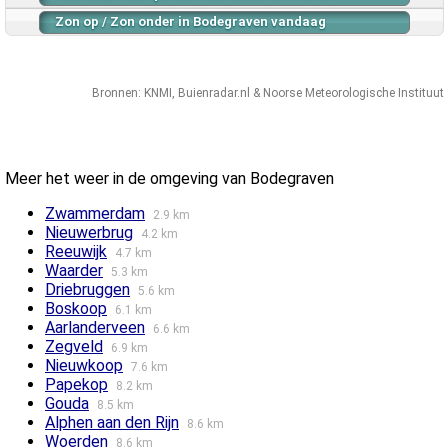
Zon op / Zon onder in Bodegraven vandaag
Bronnen:
KNMI
,
Buienradar.nl
&
Noorse Meteorologische Instituut
Meer het weer in de omgeving van Bodegraven
Zwammerdam
2.9 km
Nieuwerbrug
4.2 km
Reeuwijk
4.7 km
Waarder
5.3 km
Driebruggen
5.6 km
Boskoop
6.1 km
Aarlanderveen
6.6 km
Zegveld
6.9 km
Nieuwkoop
7.6 km
Papekop
8.2 km
Gouda
8.5 km
Alphen aan den Rijn
8.6 km
Woerden
8.6 km