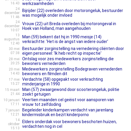
16:43
werkzaamheden
24
Bijrijder (22) overleden door motorongeluk, bestuurder
december
was mogelijk onder invloed
11:46
24
Vrouw (22) uit Breda overleden bij motorongeval in
december
Hoek van Holland, man aangehouden
10:07
13
Man (59) bekent dat hij in 1990 meisje (14)
augustus
verkrachtte: ‘Het is de angst van iedere ouder’
12:40
Bestuurder zorginstelling na vernedering cliënten door
30 mei
07:38
eigen personeel: 'Ik heb recht op inspectie'
Ontslag voor zes medewerkers zorginstelling die
28 mei
20:25
bewoners vernederden
Medewerkers zorginstelling Bodegraven vernederden
20 mei
14:43
bewoners en filmden dit
Verdachte (58) opgepakt voor verkrachting
17 mei
15:27
minderjarige in 1990
Man (57) zwaargewond door scooterongeluk, politie
15 maart
21:44
zoekt getuigen
Veertien maanden cel geëist voor aansporen van
10 januari
17:11
vrouw tot zelfdoding
Begeleider kinderkampen verdacht van jarenlang
7 januari
12:21
kindermisbruik en bezit kinderporno
14
Elders onderdak voor bewoners beschoten huizen,
oktober
verdachten nog in cel
15:13