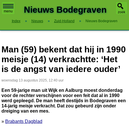
X
Nieuws Bodegraven
menu
zoek
Index
»
Nieuws
»
Zuid-Holland
»
Nieuws Bodegraven
Man (59) bekent dat hij in 1990
meisje (14) verkrachtte: ‘Het
is de angst van iedere ouder’
woensdag 13 augustus 2025, 12:40 uur
Een 59-jarige man uit Wijk en Aalburg moest donderdag
voor de rechter verschijnen voor een feit dat al in 1990
werd gepleegd. De man heeft destijds in Bodegraven een
14-jarig meisje verkracht. Dat zou gebeurd zijn onder
dreiging van een mes.
»
Brabants Dagblad