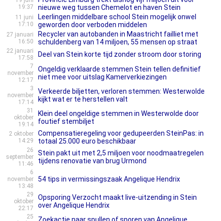
19 juni
19:37
nieuwe weg tussen Chemelot en haven Stein
Leerlingen middelbare school Stein mogelijk onwel
11 juni
17:10
geworden door verboden middelen
Recycler van autobanden in Maastricht failliet met
27 januari
16:50
schuldenberg van 14 miljoen, 55 mensen op straat
22 januari
Deel van Stein korte tijd zonder stroom door storing
17:58
7
Ongeldig verklaarde stemmen Stein tellen definitief
november
niet mee voor uitslag Kamerverkiezingen
12:17
3
Verkeerde biljetten, verloren stemmen: Westerwolde
november
kijkt wat er te herstellen valt
17:14
31
Klein deel ongeldige stemmen in Westerwolde door
oktober
foutief stembiljet
19:14
Compensatieregeling voor gedupeerden SteinPas: in
2 oktober
14:29
totaal 25.000 euro beschikbaar
26
Stein pakt uit met 2,5 miljoen voor noodmaatregelen
september
tijdens renovatie van brug Urmond
11:46
6
54 tips in vermissingszaak Angelique Hendrix
november
13:48
29
Opsporing Verzocht maakt live-uitzending in Stein
oktober
over Angelique Hendrix
22:17
25
Zoekactie naar spullen of sporen van Angelique