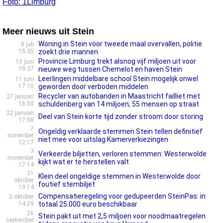
Foto: 1Limburg
Meer nieuws uit Stein
Woning in Stein voor tweede maal overvallen, politie
8 juli
15:35
zoekt drie mannen
Provincie Limburg trekt alsnog vijf miljoen uit voor
19 juni
19:37
nieuwe weg tussen Chemelot en haven Stein
Leerlingen middelbare school Stein mogelijk onwel
11 juni
17:10
geworden door verboden middelen
Recycler van autobanden in Maastricht failliet met
27 januari
16:50
schuldenberg van 14 miljoen, 55 mensen op straat
22 januari
Deel van Stein korte tijd zonder stroom door storing
17:58
7
Ongeldig verklaarde stemmen Stein tellen definitief
november
niet mee voor uitslag Kamerverkiezingen
12:17
3
Verkeerde biljetten, verloren stemmen: Westerwolde
november
kijkt wat er te herstellen valt
17:14
31
Klein deel ongeldige stemmen in Westerwolde door
oktober
foutief stembiljet
19:14
Compensatieregeling voor gedupeerden SteinPas: in
2 oktober
14:29
totaal 25.000 euro beschikbaar
26
Stein pakt uit met 2,5 miljoen voor noodmaatregelen
september