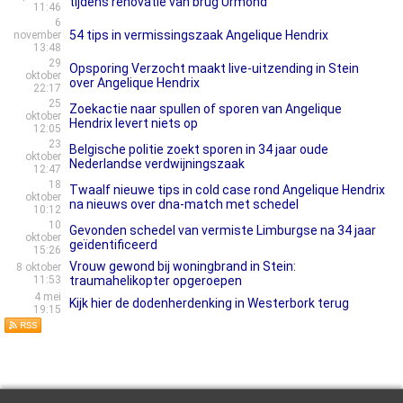
tijdens renovatie van brug Urmond
11:46
6
54 tips in vermissingszaak Angelique Hendrix
november
13:48
29
Opsporing Verzocht maakt live-uitzending in Stein
oktober
over Angelique Hendrix
22:17
25
Zoekactie naar spullen of sporen van Angelique
oktober
Hendrix levert niets op
12:05
23
Belgische politie zoekt sporen in 34 jaar oude
oktober
Nederlandse verdwijningszaak
12:47
18
Twaalf nieuwe tips in cold case rond Angelique Hendrix
oktober
na nieuws over dna-match met schedel
10:12
10
Gevonden schedel van vermiste Limburgse na 34 jaar
oktober
geïdentificeerd
15:26
Vrouw gewond bij woningbrand in Stein:
8 oktober
11:53
traumahelikopter opgeroepen
4 mei
Kijk hier de dodenherdenking in Westerbork terug
19:15