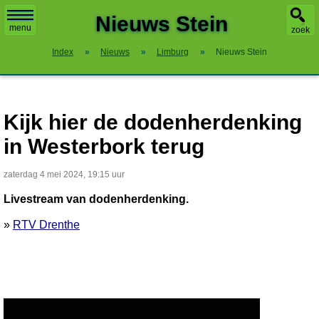
X
Nieuws Stein
menu
zoek
Index
»
Nieuws
»
Limburg
»
Nieuws Stein
Kijk hier de dodenherdenking
in Westerbork terug
zaterdag 4 mei 2024, 19:15 uur
Livestream van dodenherdenking.
»
RTV Drenthe