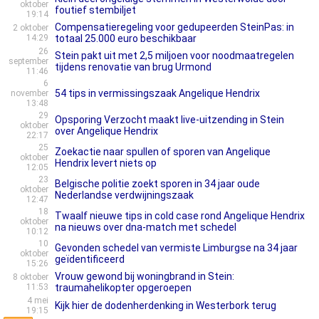
oktober
foutief stembiljet
19:14
Compensatieregeling voor gedupeerden SteinPas: in
2 oktober
14:29
totaal 25.000 euro beschikbaar
26
Stein pakt uit met 2,5 miljoen voor noodmaatregelen
september
tijdens renovatie van brug Urmond
11:46
6
54 tips in vermissingszaak Angelique Hendrix
november
13:48
29
Opsporing Verzocht maakt live-uitzending in Stein
oktober
over Angelique Hendrix
22:17
25
Zoekactie naar spullen of sporen van Angelique
oktober
Hendrix levert niets op
12:05
23
Belgische politie zoekt sporen in 34 jaar oude
oktober
Nederlandse verdwijningszaak
12:47
18
Twaalf nieuwe tips in cold case rond Angelique Hendrix
oktober
na nieuws over dna-match met schedel
10:12
10
Gevonden schedel van vermiste Limburgse na 34 jaar
oktober
geïdentificeerd
15:26
Vrouw gewond bij woningbrand in Stein:
8 oktober
11:53
traumahelikopter opgeroepen
4 mei
Kijk hier de dodenherdenking in Westerbork terug
19:15