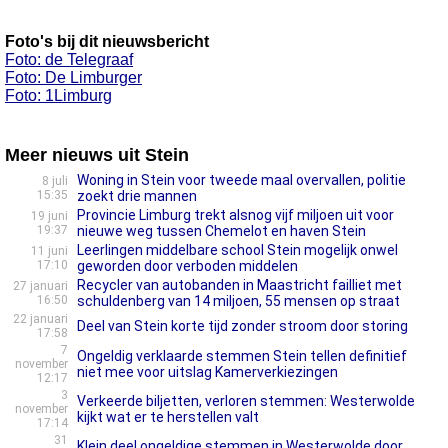
Foto's bij dit nieuwsbericht
Foto: de Telegraaf
Foto: De Limburger
Foto: 1Limburg
Meer nieuws uit Stein
Woning in Stein voor tweede maal overvallen, politie
8 juli
15:35
zoekt drie mannen
Provincie Limburg trekt alsnog vijf miljoen uit voor
19 juni
19:37
nieuwe weg tussen Chemelot en haven Stein
Leerlingen middelbare school Stein mogelijk onwel
11 juni
17:10
geworden door verboden middelen
Recycler van autobanden in Maastricht failliet met
27 januari
16:50
schuldenberg van 14 miljoen, 55 mensen op straat
22 januari
Deel van Stein korte tijd zonder stroom door storing
17:58
7
Ongeldig verklaarde stemmen Stein tellen definitief
november
niet mee voor uitslag Kamerverkiezingen
12:17
3
Verkeerde biljetten, verloren stemmen: Westerwolde
november
kijkt wat er te herstellen valt
17:14
31
Klein deel ongeldige stemmen in Westerwolde door