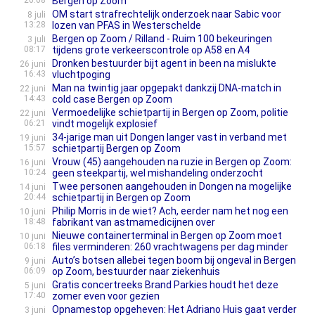
20:08
Bergen op Zoom
OM start strafrechtelijk onderzoek naar Sabic voor
8 juli
13:28
lozen van PFAS in Westerschelde
Bergen op Zoom / Rilland - Ruim 100 bekeuringen
3 juli
08:17
tijdens grote verkeerscontrole op A58 en A4
Dronken bestuurder bijt agent in been na mislukte
26 juni
16:43
vluchtpoging
Man na twintig jaar opgepakt dankzij DNA-match in
22 juni
14:43
cold case Bergen op Zoom
Vermoedelijke schietpartij in Bergen op Zoom, politie
22 juni
06:21
vindt mogelijk explosief
34-jarige man uit Dongen langer vast in verband met
19 juni
15:57
schietpartij Bergen op Zoom
Vrouw (45) aangehouden na ruzie in Bergen op Zoom:
16 juni
10:24
geen steekpartij, wel mishandeling onderzocht
Twee personen aangehouden in Dongen na mogelijke
14 juni
20:44
schietpartij in Bergen op Zoom
Philip Morris in de wiet? Ach, eerder nam het nog een
10 juni
18:48
fabrikant van astmamedicijnen over
Nieuwe containerterminal in Bergen op Zoom moet
10 juni
06:18
files verminderen: 260 vrachtwagens per dag minder
Auto’s botsen allebei tegen boom bij ongeval in Bergen
9 juni
06:09
op Zoom, bestuurder naar ziekenhuis
Gratis concertreeks Brand Parkies houdt het deze
5 juni
17:40
zomer even voor gezien
Opnamestop opgeheven: Het Adriano Huis gaat verder
3 juni