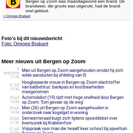
Bergen op Zoom was maandagavond een brand. De
brandweer, die groots was uitgerukt, had de brand
snel geblust.
» Omroep Brabant
Foto's bij dit nieuwsbericht
Foto: Omroep Brabant
Meer nieuws uit Bergen op Zoom
3
Man uit Bergen op Zoom aangehouden omdat hij zich
augustus
wilde aansluiten bij afdeling van IS
17:25
Hoogbejaarde vrouw in Bergen op Zoom slachtoffer
31 juli
van babbeltruc: bankpas en kostbaarheden
13:42
meegenomen
Automobilist (19) rijdt met hoge snelheid door Bergen
30 juli
16:04
op Zoom: ‘Een gevaar op de weg’
Man (26) uit Bergen op Zoom aangehouden in
29 juli
14:34
onderzoek naar kogelgat in woning
Gemeenteraad buigt zich tijdens spoeddebat over
22 juli
11:42
livemuziek bij Krabbenfoor
Vrijspraak voor man die twaalf keer schoot bij speeltuin
21 juli