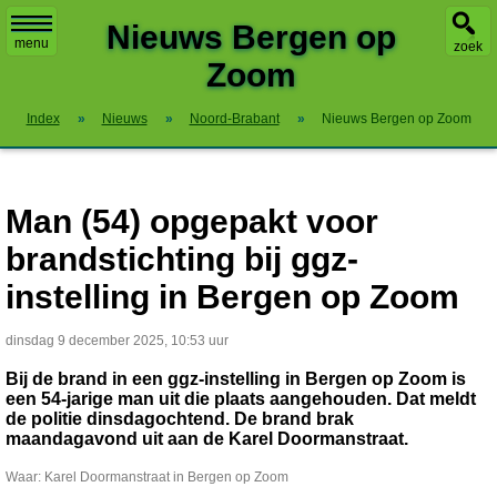
X
Nieuws Bergen op
menu
zoek
Zoom
Index
»
Nieuws
»
Noord-Brabant
»
Nieuws Bergen op Zoom
Man (54) opgepakt voor
brandstichting bij ggz-
instelling in Bergen op Zoom
dinsdag 9 december 2025, 10:53 uur
Bij de brand in een ggz-instelling in Bergen op Zoom is
een 54-jarige man uit die plaats aangehouden. Dat meldt
de politie dinsdagochtend. De brand brak
maandagavond uit aan de Karel Doormanstraat.
Waar: Karel Doormanstraat in Bergen op Zoom