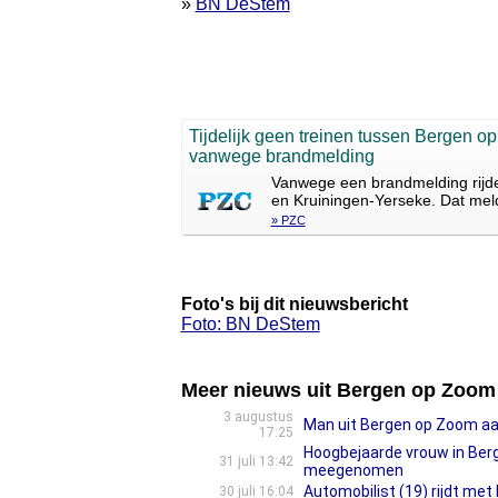
»
BN DeStem
Tijdelijk geen treinen tussen Bergen 
vanwege brandmelding
Vanwege een brandmelding rijd
en Kruiningen-Yerseke. Dat mel
» PZC
Foto's bij dit nieuwsbericht
Foto: BN DeStem
Meer nieuws uit Bergen op Zoom
3 augustus
Man uit Bergen op Zoom aan
17:25
Hoogbejaarde vrouw in Ber
31 juli 13:42
meegenomen
Automobilist (19) rijdt me
30 juli 16:04