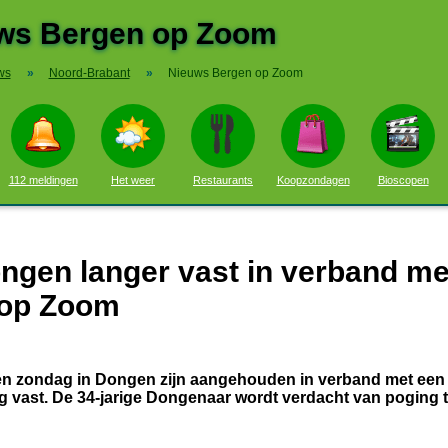
ws Bergen op Zoom
ws
»
Noord-Brabant
»
Nieuws Bergen op Zoom
112 meldingen
Het weer
Restaurants
Koopzondagen
Bioscopen
ongen langer vast in verband me
 op Zoom
en zondag in Dongen zijn aangehouden in verband met een
og vast. De 34-jarige Dongenaar wordt verdacht van poging t