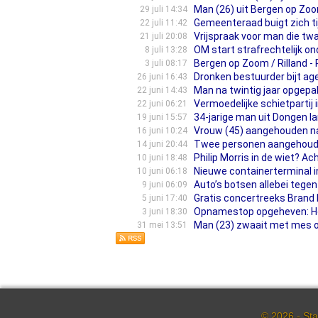
Man (26) uit Bergen op Zo
29 juli 14:34
Gemeenteraad buigt zich ti
22 juli 11:42
Vrijspraak voor man die tw
21 juli 20:08
OM start strafrechtelijk o
8 juli 13:28
Bergen op Zoom / Rilland -
3 juli 08:17
Dronken bestuurder bijt ag
26 juni 16:43
Man na twintig jaar opgep
22 juni 14:43
Vermoedelijke schietpartij 
22 juni 06:21
34-jarige man uit Dongen l
19 juni 15:57
Vrouw (45) aangehouden na 
16 juni 10:24
Twee personen aangehouden
14 juni 20:44
Philip Morris in de wiet? A
10 juni 18:48
Nieuwe containerterminal 
10 juni 06:18
Auto’s botsen allebei tege
9 juni 06:09
Gratis concertreeks Brand 
5 juni 17:40
Opnamestop opgeheven: Het
3 juni 18:30
Man (23) zwaait met mes op 
31 mei 13:51
© 2026 - Sta