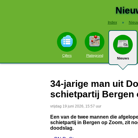
Nieu
Index
»
Nieu
Cijfers
Plattegrond
Nieuws
34-jarige man uit D
schietpartij Bergen
vrijdag 19 juni 2026, 15:57 uur
Een van de twee mannen die afgelop
schietpartij in Bergen op Zoom, zit n
doodslag.