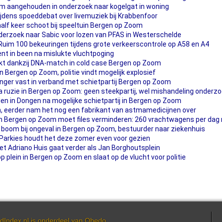
om aangehouden in onderzoek naar kogelgat in woning
jdens spoeddebat over livemuziek bij Krabbenfoor
aalf keer schoot bij speeltuin Bergen op Zoom
nderzoek naar Sabic voor lozen van PFAS in Westerschelde
 Ruim 100 bekeuringen tijdens grote verkeerscontrole op A58 en A4
ent in been na mislukte vluchtpoging
akt dankzij DNA-match in cold case Bergen op Zoom
in Bergen op Zoom, politie vindt mogelijk explosief
anger vast in verband met schietpartij Bergen op Zoom
ruzie in Bergen op Zoom: geen steekpartij, wel mishandeling onderz
 in Dongen na mogelijke schietpartij in Bergen op Zoom
ch, eerder nam het nog een fabrikant van astmamedicijnen over
in Bergen op Zoom moet files verminderen: 260 vrachtwagens per dag
n boom bij ongeval in Bergen op Zoom, bestuurder naar ziekenhuis
Parkies houdt het deze zomer even voor gezien
 Adriano Huis gaat verder als Jan Borghoutsplein
plein in Bergen op Zoom en slaat op de vlucht voor politie
dIndex.nl is onderdeel van
Obedo