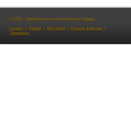
© 2026 - StadIndex.nl is onderdeel van
Obedo
Contact
|
Twitter
|
RSS feed
|
Chrome Extensie
|
Disclaimer