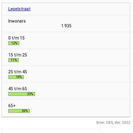
Lepelstraat
1.935
12%
11%
18%
33%
26%
Bron: CBS, dec. 2022