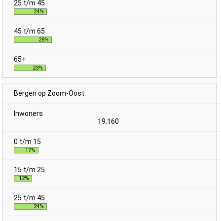
24%
28%
23%
Bergen op Zoom-Oost
19.160
17%
12%
24%