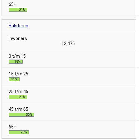
21%
Halsteren
12.475
15%
11%
21%
30%
23%