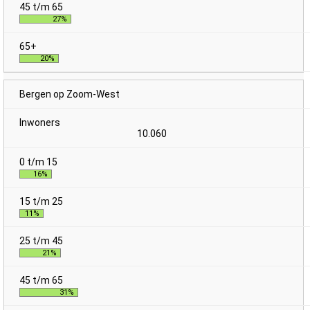
27%
20%
Bergen op Zoom-West
10.060
16%
11%
21%
31%