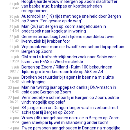
Hoogbejaarde vrouw in Bergen op Zoom slachtoffer
31 juli
van babbeltruc: bankpas en kostbaarheden
13:42
meegenomen
Automobilist (19) rijdt met hoge snelheid door Bergen
30 juli
16:04
op Zoom: ‘Een gevaar op de weg’
Man (26) uit Bergen op Zoom aangehouden in
29 juli
14:34
onderzoek naar kogelgat in woning
Gemeenteraad buigt zich tijdens spoeddebat over
22 juli
11:42
livemuziek bij Krabbenfoor
Vrijspraak voor man die twaalf keer schoot bij speeltuin
21 juli
20:08
Bergen op Zoom
OM start strafrechtelijk onderzoek naar Sabic voor
8 juli
13:28
lozen van PFAS in Westerschelde
Bergen op Zoom / Rilland - Ruim 100 bekeuringen
3 juli
08:17
tijdens grote verkeerscontrole op A58 en A4
Dronken bestuurder bijt agent in been na mislukte
26 juni
16:43
vluchtpoging
Man na twintig jaar opgepakt dankzij DNA-match in
22 juni
14:43
cold case Bergen op Zoom
Vermoedelijke schietpartij in Bergen op Zoom, politie
22 juni
06:21
vindt mogelijk explosief
34-jarige man uit Dongen langer vast in verband met
19 juni
15:57
schietpartij Bergen op Zoom
Vrouw (45) aangehouden na ruzie in Bergen op Zoom:
16 juni
10:24
geen steekpartij, wel mishandeling onderzocht
Twee personen aangehouden in Dongen na mogelijke
14 juni