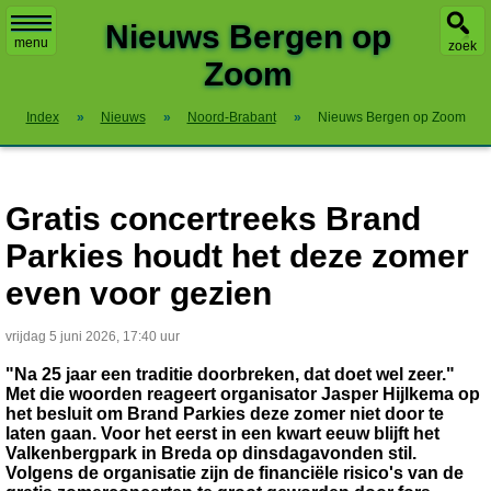
X
Nieuws Bergen op
menu
zoek
Zoom
Index
»
Nieuws
»
Noord-Brabant
»
Nieuws Bergen op Zoom
Gratis concertreeks Brand
Parkies houdt het deze zomer
even voor gezien
vrijdag 5 juni 2026, 17:40 uur
"Na 25 jaar een traditie doorbreken, dat doet wel zeer."
Met die woorden reageert organisator Jasper Hijlkema op
het besluit om Brand Parkies deze zomer niet door te
laten gaan. Voor het eerst in een kwart eeuw blijft het
Valkenbergpark in Breda op dinsdagavonden stil.
Volgens de organisatie zijn de financiële risico's van de