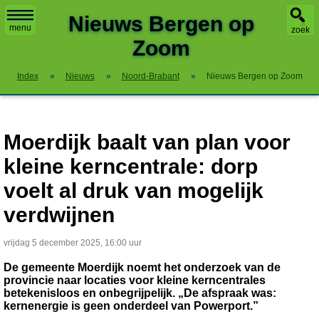
X
Nieuws Bergen op
menu
zoek
Zoom
Index
»
Nieuws
»
Noord-Brabant
»
Nieuws Bergen op Zoom
Moerdijk baalt van plan voor
kleine kerncentrale: dorp
voelt al druk van mogelijk
verdwijnen
vrijdag 5 december 2025, 16:00 uur
De gemeente Moerdijk noemt het onderzoek van de
provincie naar locaties voor kleine kerncentrales
betekenisloos en onbegrijpelijk. „De afspraak was:
kernenergie is geen onderdeel van Powerport.”