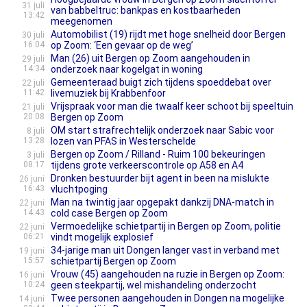
31 juli
van babbeltruc: bankpas en kostbaarheden
13:42
meegenomen
Automobilist (19) rijdt met hoge snelheid door Bergen
30 juli
16:04
op Zoom: ‘Een gevaar op de weg’
Man (26) uit Bergen op Zoom aangehouden in
29 juli
14:34
onderzoek naar kogelgat in woning
Gemeenteraad buigt zich tijdens spoeddebat over
22 juli
11:42
livemuziek bij Krabbenfoor
Vrijspraak voor man die twaalf keer schoot bij speeltuin
21 juli
20:08
Bergen op Zoom
OM start strafrechtelijk onderzoek naar Sabic voor
8 juli
13:28
lozen van PFAS in Westerschelde
Bergen op Zoom / Rilland - Ruim 100 bekeuringen
3 juli
08:17
tijdens grote verkeerscontrole op A58 en A4
Dronken bestuurder bijt agent in been na mislukte
26 juni
16:43
vluchtpoging
Man na twintig jaar opgepakt dankzij DNA-match in
22 juni
14:43
cold case Bergen op Zoom
Vermoedelijke schietpartij in Bergen op Zoom, politie
22 juni
06:21
vindt mogelijk explosief
34-jarige man uit Dongen langer vast in verband met
19 juni
15:57
schietpartij Bergen op Zoom
Vrouw (45) aangehouden na ruzie in Bergen op Zoom:
16 juni
10:24
geen steekpartij, wel mishandeling onderzocht
Twee personen aangehouden in Dongen na mogelijke
14 juni