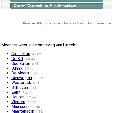
Zon op / Zon onder in Utrecht vandaag
Bronnen:
KNMI
,
Buienradar.nl
&
Noorse Meteorologische Instituut
Meer het weer in de omgeving van Utrecht
Groenekan
4.2 km
De Bilt
4.4 km
Oud Zuilen
5.5 km
Bunnik
5.9 km
De Meern
5.9 km
Nieuwegein
6.5 km
Westbroek
6.7 km
Bilthoven
7.1 km
Zeist
7.2 km
Houten
7.2 km
Vleuten
7.6 km
Maarssen
7.7 km
Maartensdijk
8.3 km