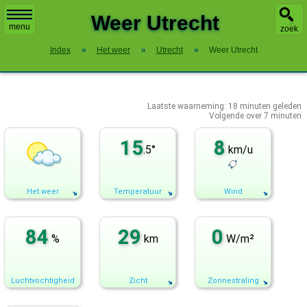
X
Weer Utrecht
menu
zoek
Index
»
Het weer
»
Utrecht
»
Weer Utrecht
Laatste waarneming:
18
minuten geleden
Volgende over
7 minuten
15
8
.5°
km/u
Het weer
Temperatuur
Wind
84
29
0
%
km
W/m²
Luchtvochtigheid
Zicht
Zonnestraling