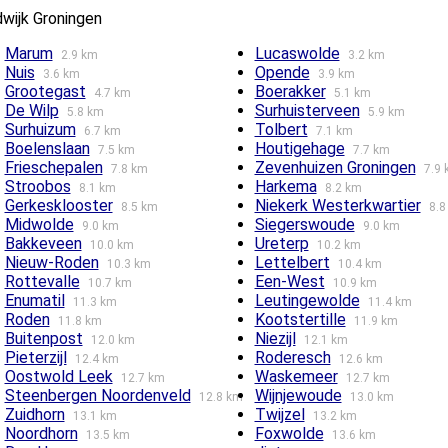
wijk Groningen
Marum
Lucaswolde
2.9 km
3.2 km
Nuis
Opende
3.6 km
3.9 km
Grootegast
Boerakker
4.7 km
5.1 km
De Wilp
Surhuisterveen
5.8 km
5.9 km
Surhuizum
Tolbert
6.7 km
7.1 km
Boelenslaan
Houtigehage
7.5 km
7.7 km
Frieschepalen
Zevenhuizen Groningen
7.8 km
7.9
Stroobos
Harkema
8.1 km
8.2 km
Gerkesklooster
Niekerk Westerkwartier
8.5 km
8.8
Midwolde
Siegerswoude
9.0 km
9.0 km
Bakkeveen
Ureterp
10.0 km
10.2 km
Nieuw-Roden
Lettelbert
10.3 km
10.4 km
Rottevalle
Een-West
10.7 km
10.9 km
Enumatil
Leutingewolde
11.3 km
11.4 km
Roden
Kootstertille
11.8 km
11.9 km
Buitenpost
Niezijl
12.0 km
12.1 km
Pieterzijl
Roderesch
12.4 km
12.6 km
Oostwold Leek
Waskemeer
12.7 km
12.7 km
Steenbergen Noordenveld
Wijnjewoude
12.8 km
13.0 km
Zuidhorn
Twijzel
13.1 km
13.2 km
Noordhorn
Foxwolde
13.5 km
13.6 km