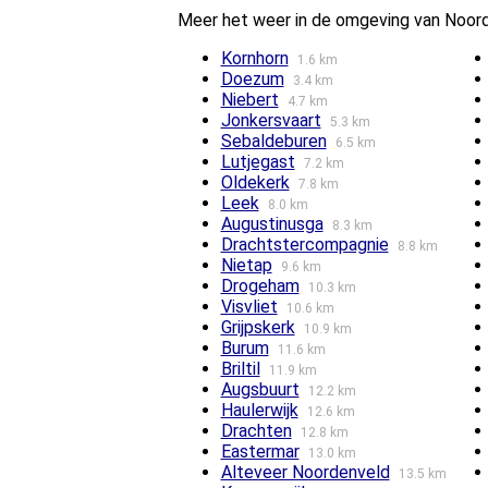
Meer het weer in de omgeving van Noord
Kornhorn
1.6 km
Doezum
3.4 km
Niebert
4.7 km
Jonkersvaart
5.3 km
Sebaldeburen
6.5 km
Lutjegast
7.2 km
Oldekerk
7.8 km
Leek
8.0 km
Augustinusga
8.3 km
Drachtstercompagnie
8.8 km
Nietap
9.6 km
Drogeham
10.3 km
Visvliet
10.6 km
Grijpskerk
10.9 km
Burum
11.6 km
Briltil
11.9 km
Augsbuurt
12.2 km
Haulerwijk
12.6 km
Drachten
12.8 km
Eastermar
13.0 km
Alteveer Noordenveld
13.5 km