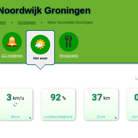
Noordwijk Groningen
weer
»
Groningen
»
Weer Noordwijk Groningen
112 meldingen
Restaurants
Het weer
L
3
92
37
km/u
%
km
Wind
Luchtvochtigheid
Zicht
Zon