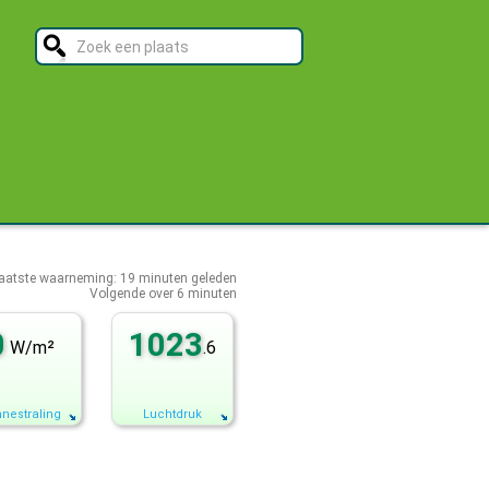
aatste waarneming:
19
minuten geleden
Volgende over
6 minuten
0
1023
W/m²
.6
nestraling
Luchtdruk