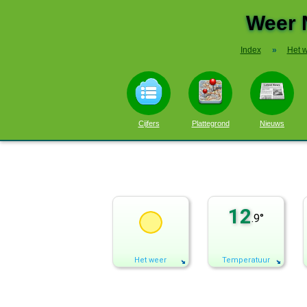
Weer 
Index
»
Het 
Cijfers
Plattegrond
Nieuws
12
.9°
Het weer
Temperatuur