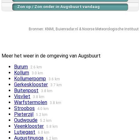
Zon op / Zon onder in Augsbuurt vandaag
Bronnen:
KNMI
,
Buienradar.nl
&
Noorse Meteorologische Instituut
Meer het weer in de omgeving van Augsbuurt
Burum
2.6 km
Kollum
3.0 km
Kollumerpomp
3.6 km
Gerkesklooster
3.7 km
Buitenpost
3.8 km
Visvliet
3.8 km
Warfstermolen
3.8 km
Stroobos
4.0 km
Pieterzijl
5.2 km
Oudwoude
5.2 km
Veenklooster
5.8 km
Lutjegast
6.0 km
Augustinusga
6.2 km