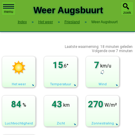
X
Weer Augsbuurt
menu
zoek
Index
»
Het weer
»
Friesland
»
Weer Augsbuurt
Laatste waarneming:
18
minuten geleden
Volgende over
7 minuten
15
7
.6°
km/u
Het weer
Temperatuur
Wind
84
43
270
%
km
W/m²
Luchtvochtigheid
Zicht
Zonnestraling