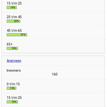
14%
20%
31%
16%
Anerveen
160
13%
16%