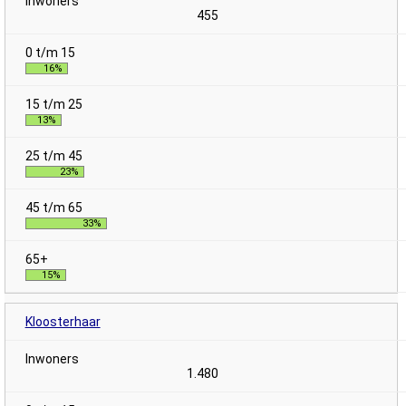
455
16%
13%
23%
33%
15%
Kloosterhaar
1.480