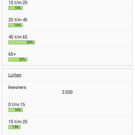
16%
16%
32%
22%
Lutten
2.020
16%
13%