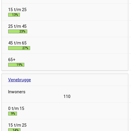
13%
23%
27%
19%
Venebrugge
110
9%
14%