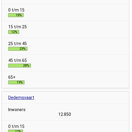
18%
12%
23%
28%
19%
Dedemsvaart
12.850
17%