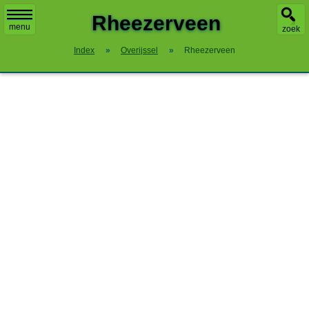
Rheezerveen
menu
zoek
Index
»
Overijssel
»
Rheezerveen