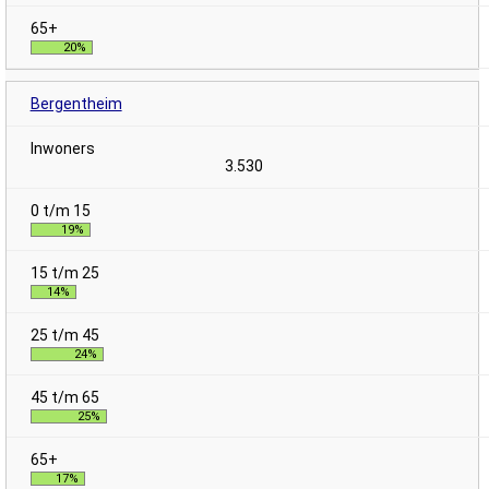
20%
Bergentheim
3.530
19%
14%
24%
25%
17%