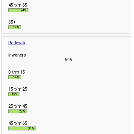
24%
14%
Radewijk
595
14%
12%
22%
34%