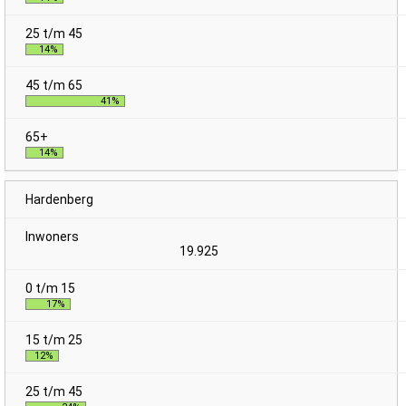
14%
41%
14%
Hardenberg
19.925
17%
12%