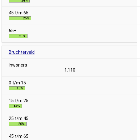
24%
26%
21%
Bruchterveld
1.110
18%
14%
20%