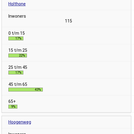
Holthone
115
17%
22%
17%
43%
9%
Hoogenweg