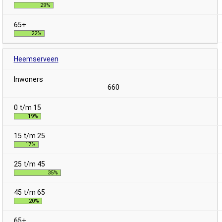
29%
22%
Heemserveen
660
19%
17%
35%
20%