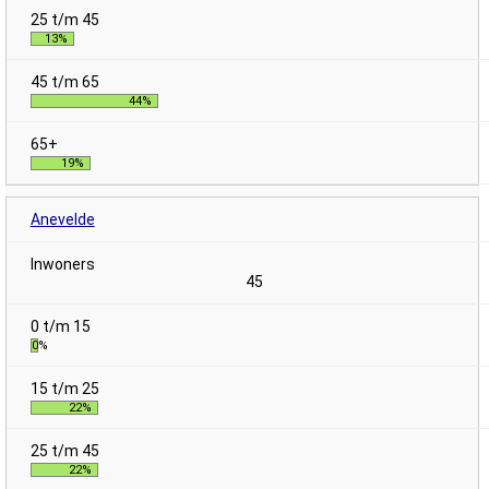
13%
44%
19%
Anevelde
45
0%
22%
22%