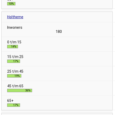
10%
Holtheme
180
14%
17%
19%
36%
17%