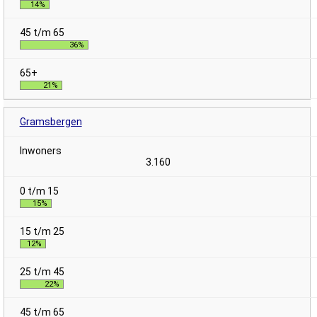
14%
36%
21%
Gramsbergen
3.160
15%
12%
22%