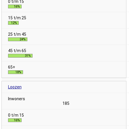
16%
12%
24%
31%
18%
Loozen
185
16%