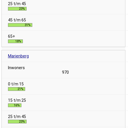
23%
31%
18%
Marienberg
970
21%
16%
23%