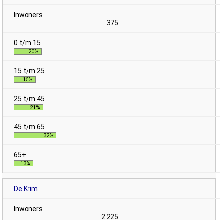
375
20%
15%
21%
32%
13%
De Krim
2.225