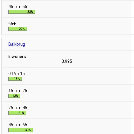
33%
22%
Balkbrug
3.995
15%
13%
21%
30%