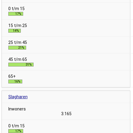
17%
14%
21%
31%
16%
Slagharen
3.165
17%