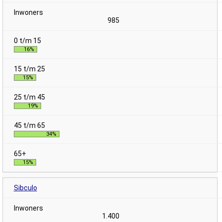
985
16%
15%
19%
34%
15%
Sibculo
1.400