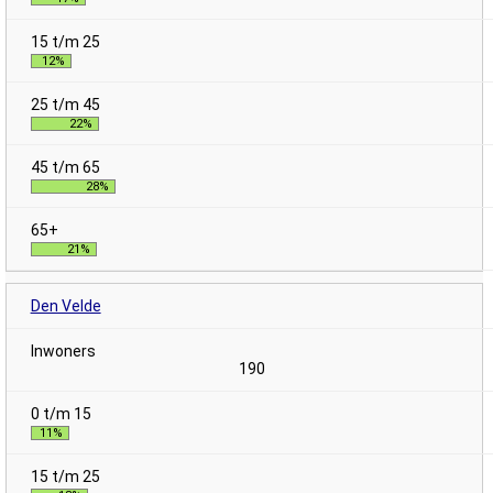
12%
22%
28%
21%
Den Velde
190
11%