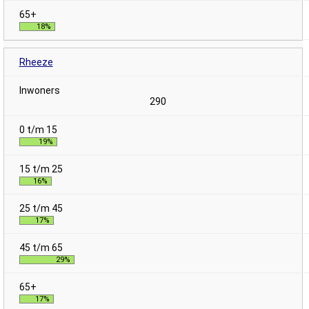
18%
Rheeze
290
19%
16%
17%
29%
17%