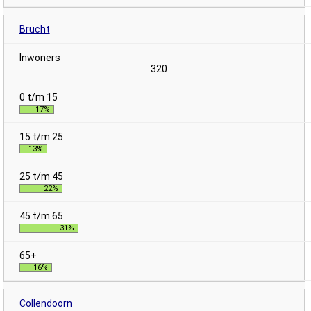
Brucht
320
17%
13%
22%
31%
16%
Collendoorn