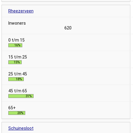
Rheezerveen
620
16%
15%
18%
31%
20%
Schuinesloot