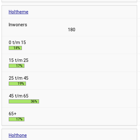
Holtheme
180
14%
17%
19%
36%
17%
Holthone