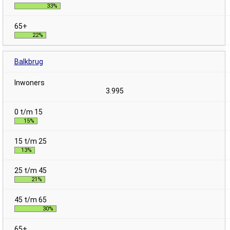
33%
22%
Balkbrug
3.995
15%
13%
21%
30%