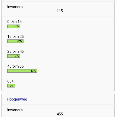
115
17%
22%
17%
43%
9%
Hoogenweg
455