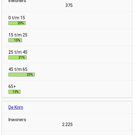
375
20%
15%
21%
32%
13%
De Krim
2.225