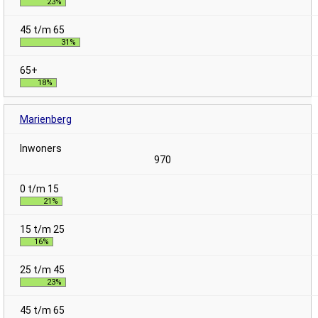
23%
31%
18%
Marienberg
970
21%
16%
23%