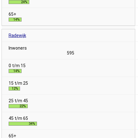
24%
14%
Radewijk
595
14%
12%
22%
34%