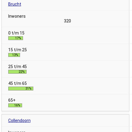
Brucht
320
17%
13%
22%
31%
16%
Collendoorn