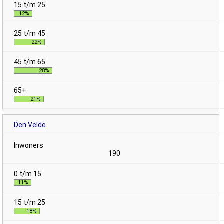
12%
22%
28%
21%
Den Velde
190
11%
18%