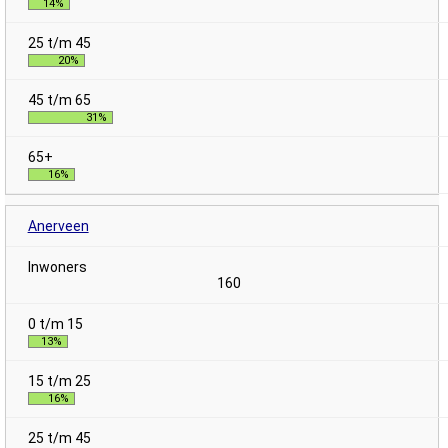
14%
20%
31%
16%
Anerveen
160
13%
16%