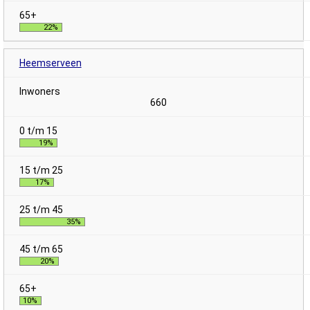
22%
Heemserveen
660
19%
17%
35%
20%
10%