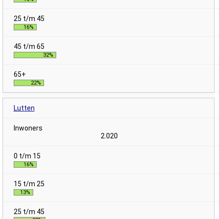
16%
32%
22%
Lutten
2.020
16%
13%