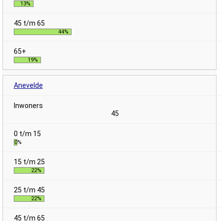
13%
44%
19%
Anevelde
45
0%
22%
22%