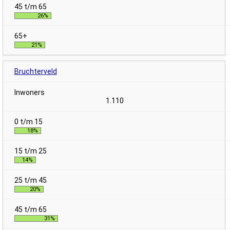
26%
21%
Bruchterveld
1.110
18%
14%
20%
31%