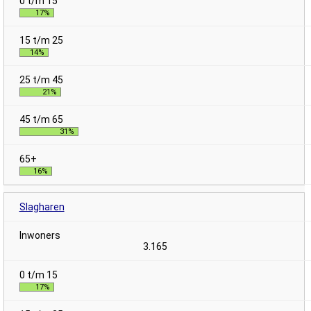
17%
14%
21%
31%
16%
Slagharen
3.165
17%