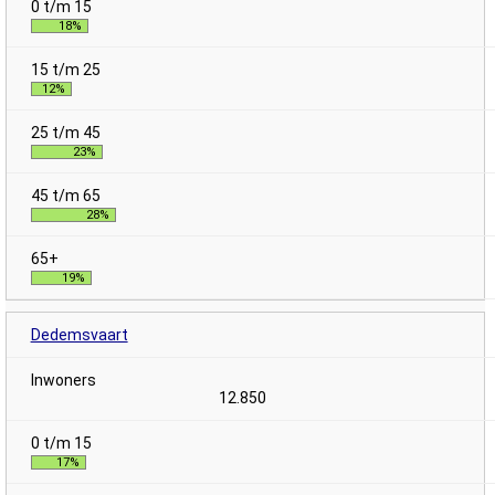
18%
12%
23%
28%
19%
Dedemsvaart
12.850
17%