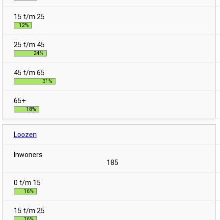
12%
24%
31%
18%
Loozen
185
16%
16%