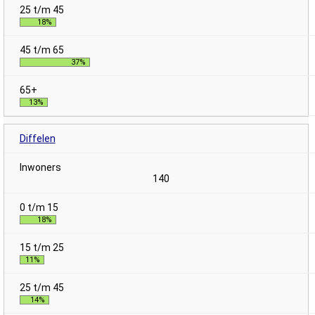
18%
37%
13%
Diffelen
140
18%
11%
14%