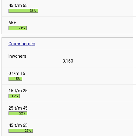
36%
21%
Gramsbergen
3.160
15%
12%
22%
29%