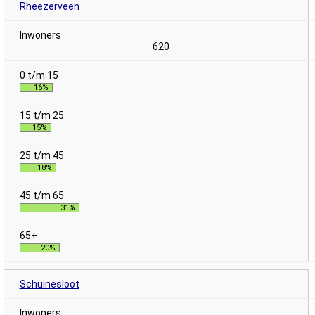
Rheezerveen
620
16%
15%
18%
31%
20%
Schuinesloot