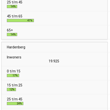
14%
41%
14%
Hardenberg
19.925
17%
12%
24%