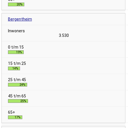
20%
Bergentheim
3.530
19%
14%
24%
25%
17%