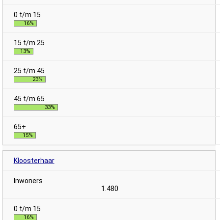
16%
13%
23%
33%
15%
Kloosterhaar
1.480
16%