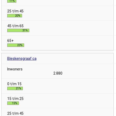
11%
20%
31%
23%
Bleskensgraaf ca
2.880
21%
15%