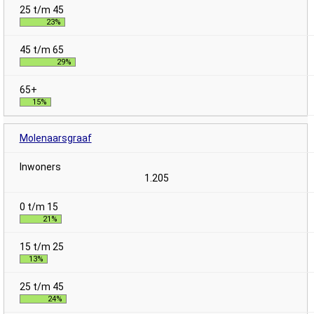
23%
29%
15%
Molenaarsgraaf
1.205
21%
13%
24%