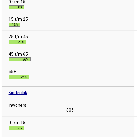
18%
12%
20%
26%
24%
Kinderdijk
805
17%