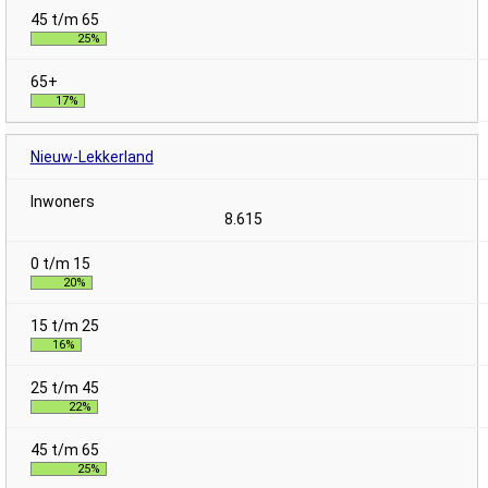
25%
17%
Nieuw-Lekkerland
8.615
20%
16%
22%
25%