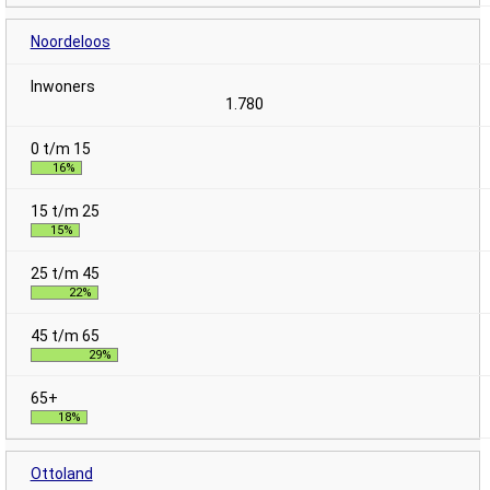
Noordeloos
1.780
16%
15%
22%
29%
18%
Ottoland