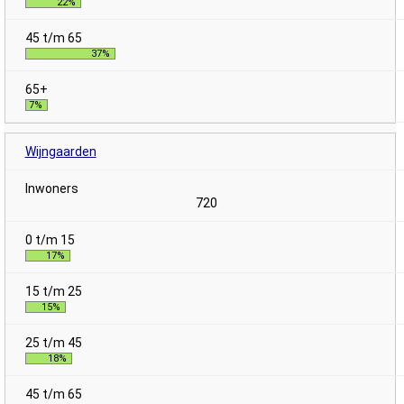
22%
37%
7%
Wijngaarden
720
17%
15%
18%