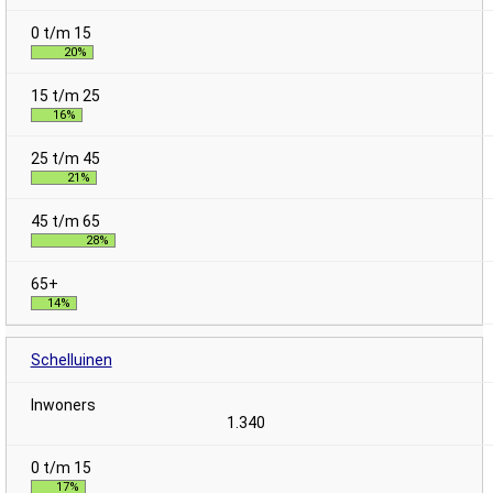
20%
16%
21%
28%
14%
Schelluinen
1.340
17%