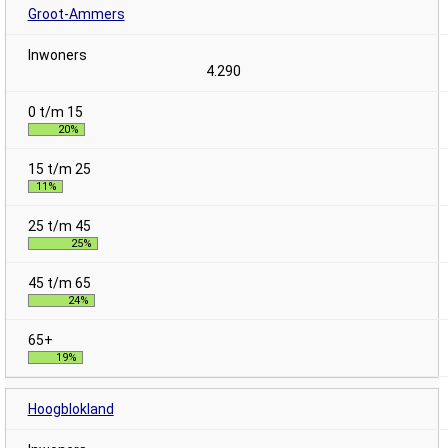
Groot-Ammers
4.290
20%
11%
25%
24%
19%
Hoogblokland