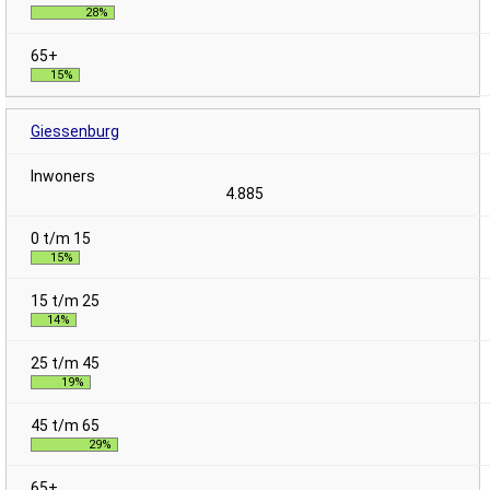
28%
15%
Giessenburg
4.885
15%
14%
19%
29%