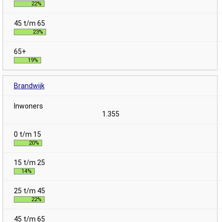
22%
23%
19%
Brandwijk
1.355
20%
14%
22%