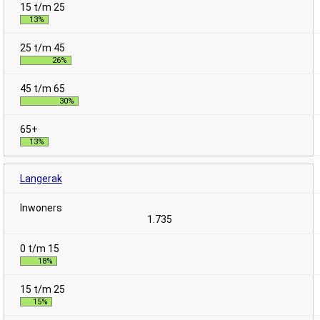
13%
26%
30%
13%
Langerak
1.735
18%
15%