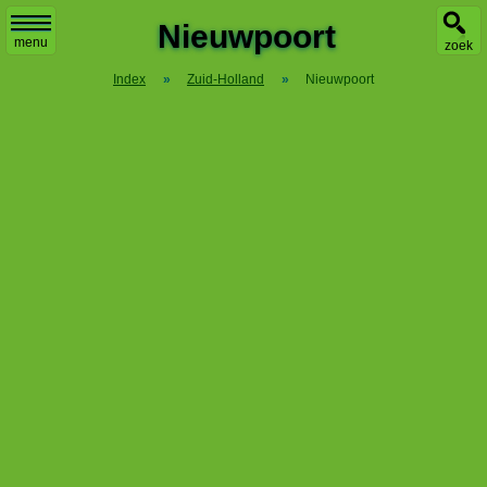
Nieuwpoort
menu
zoek
Index
»
Zuid-Holland
»
Nieuwpoort