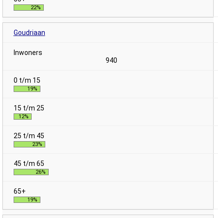
22%
Goudriaan
940
19%
12%
23%
26%
19%