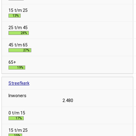
13%
24%
27%
19%
Streefkerk
2.480
17%
15%