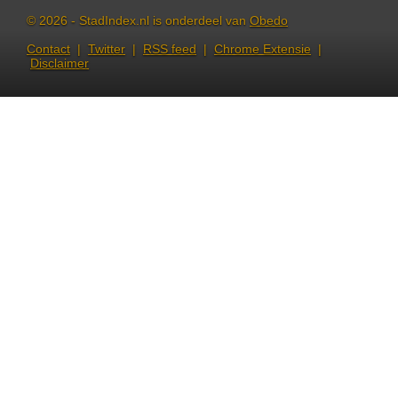
© 2026 - StadIndex.nl is onderdeel van
Obedo
Contact
|
Twitter
|
RSS feed
|
Chrome Extensie
|
Disclaimer