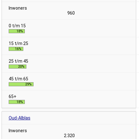
960
18%
16%
20%
29%
18%
Oud-Alblas
2.320