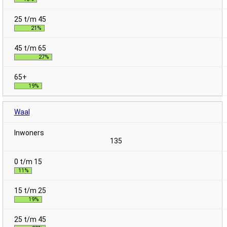
21%
27%
19%
Waal
135
11%
19%