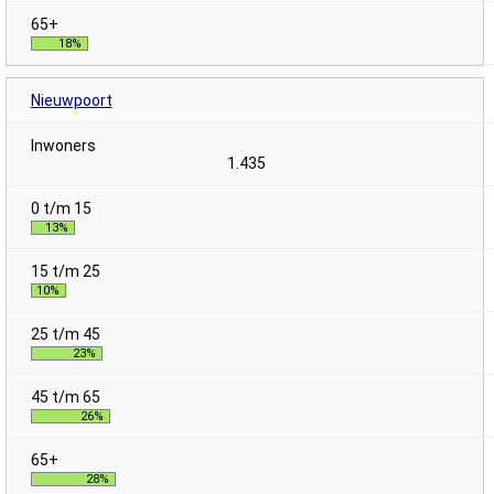
18%
Nieuwpoort
1.435
13%
10%
23%
26%
28%