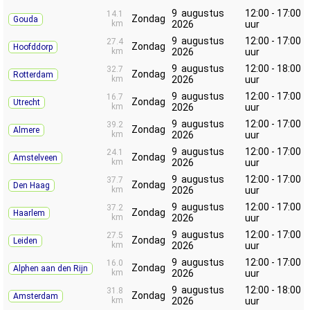
9 augustus
12:00 - 17:00
14.1
Zondag
Gouda
km
2026
uur
9 augustus
12:00 - 17:00
27.4
Zondag
Hoofddorp
km
2026
uur
9 augustus
12:00 - 18:00
32.7
Zondag
Rotterdam
km
2026
uur
9 augustus
12:00 - 17:00
16.7
Zondag
Utrecht
km
2026
uur
9 augustus
12:00 - 17:00
39.2
Zondag
Almere
km
2026
uur
9 augustus
12:00 - 17:00
24.1
Zondag
Amstelveen
km
2026
uur
9 augustus
12:00 - 17:00
37.7
Zondag
Den Haag
km
2026
uur
9 augustus
12:00 - 17:00
37.2
Zondag
Haarlem
km
2026
uur
9 augustus
12:00 - 17:00
27.5
Zondag
Leiden
km
2026
uur
9 augustus
12:00 - 17:00
16.0
Zondag
Alphen aan den Rijn
km
2026
uur
9 augustus
12:00 - 18:00
31.8
Zondag
Amsterdam
km
2026
uur