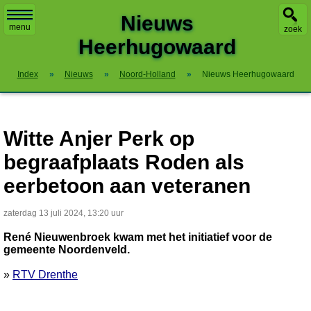
X
Nieuws
menu
zoek
Heerhugowaard
Index
»
Nieuws
»
Noord-Holland
»
Nieuws Heerhugowaard
Witte Anjer Perk op
begraafplaats Roden als
eerbetoon aan veteranen
zaterdag 13 juli 2024, 13:20 uur
René Nieuwenbroek kwam met het initiatief voor de
gemeente Noordenveld.
»
RTV Drenthe