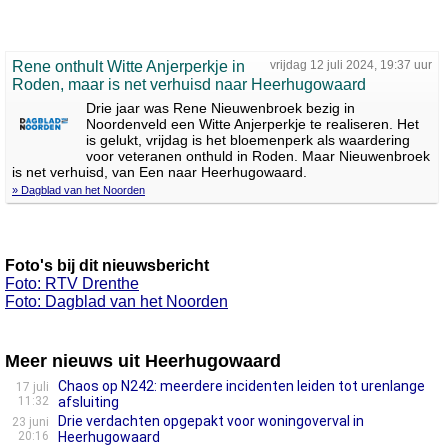
Rene onthult Witte Anjerperkje in
vrijdag 12 juli 2024, 19:37 uur
Roden, maar is net verhuisd naar Heerhugowaard
Drie jaar was Rene Nieuwenbroek bezig in
Noordenveld een Witte Anjerperkje te realiseren. Het
is gelukt, vrijdag is het bloemenperk als waardering
voor veteranen onthuld in Roden. Maar Nieuwenbroek
is net verhuisd, van Een naar Heerhugowaard.
» Dagblad van het Noorden
Foto's bij dit nieuwsbericht
Foto: RTV Drenthe
Foto: Dagblad van het Noorden
Meer nieuws uit Heerhugowaard
Chaos op N242: meerdere incidenten leiden tot urenlange
17 juli
11:32
afsluiting
Drie verdachten opgepakt voor woningoverval in
23 juni
20:16
Heerhugowaard