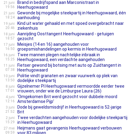
Brand in bedrijfspand aan Marconistraat in
21 juni
19:56
Heerhugowaard
Gewonde bij mogelijke steekpartij in Heerhugowaard, één
21 juni
18:24
aanhouding
Kind uit water gehaald en met spoed overgebracht naar
19 juni
20:46
ziekenhuis
Aanrijding Oosttangent Heerhugowaard - getuigen
18 juni
18:57
gezocht
Meisjes (14 en 16) aangehouden voor
17 juni
16:50
groepsmishandelingen op kermis in Heerhugowaard
Twee mannen plegen nachtelijke inbraak in
16 juni
15:25
Heerhugowaard, een verdachte aangehouden
Fietser gewond bij botsing met auto op Zuidtangent in
11 juni
07:38
Heerhugowaard
Politie vindt granaten en zwaar vuurwerk op plek van
10 juni
13:50
dodelijke steekpartij
Gijzelnemer PI Heerhugowaard vermoordde eerder twee
8 juni
17:01
vrouwen, onder wie de Limburgse Laura (26)
‘Omgekomen Brit werd gezocht voor dubbele moord
4 juni
12:16
Amsterdamse Pijp’
Dode bij geweldsmisdrijf in Heerhugowaard is 52-jarige
3 juni
21:52
Brit
Twee verdachten aangehouden voor dodelijke steekpartij
2 juni
15:29
in Heerhugowaard
Heijmans gaat gevangenis Heerhugowaard verbouwen
27 mei
09:59
voor 83 miljoen