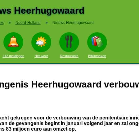
ws Heerhugowaard
ws
»
Noord-Holland
»
Nieuws Heerhugowaard
112 meldingen
Het weer
Restaurants
Bibliotheken
angenis Heerhugowaard verbou
cht gekregen voor de verbouwing van de penitentiaire inric
 de gevangenis begint in januari volgend jaar en zal ong
ns 83 miljoen euro aan omzet op.