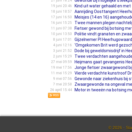
Gewonde bij mogelijke steekpa
21 juni 18:24
Kind uit water gehaald en met
19 juni 20:46
Aanrijding Oosttangent Heerh
18 juni 18:57
Meisjes (14 en 16) aangehoud
17 juni 16:50
Twee mannen plegen nachtelij
16 juni 15:25
Fietser gewond bij botsing m
11 juni 07:38
Politie vindt granaten en zwaa
10 juni 13:50
Gijzelnemer PI Heerhugowaard
8 juni 17:01
‘Omgekomen Brit werd gezoch
4 juni 12:16
Dode bij geweldsmisdrijf in He
3 juni 21:52
Twee verdachten aangehouden 
2 juni 15:29
Heijmans gaat gevangenis He
27 mei 09:59
Jonge fietser zwaargewond bij
19 mei 17:56
Vierde verdachte kunstroof D
11 mei 15:29
Gewonde naar ziekenhuis bij 
9 mei 07:56
Zwaargewonde na ongeval met 
7 mei 20:58
Motor in tweeën na botsing m
26 april 15:44
© 2026 - Sta