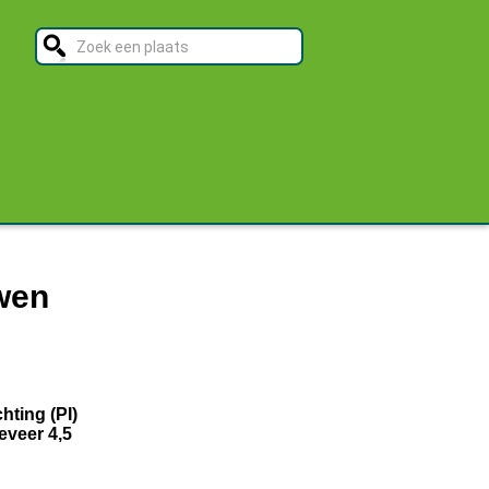
wen
hting (PI)
eveer 4,5