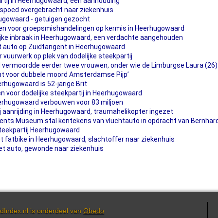
rtij in Heerhugowaard, één aanhouding
 spoed overgebracht naar ziekenhuis
ugowaard - getuigen gezocht
en voor groepsmishandelingen op kermis in Heerhugowaard
ke inbraak in Heerhugowaard, een verdachte aangehouden
et auto op Zuidtangent in Heerhugowaard
r vuurwerk op plek van dodelijke steekpartij
 vermoordde eerder twee vrouwen, onder wie de Limburgse Laura (26)
t voor dubbele moord Amsterdamse Pijp’
erhugowaard is 52-jarige Brit
voor dodelijke steekpartij in Heerhugowaard
erhugowaard verbouwen voor 83 miljoen
 aanrijding in Heerhugowaard, traumahelikopter ingezet
rents Museum stal kentekens van vluchtauto in opdracht van Bernhard
steekpartij Heerhugowaard
fatbike in Heerhugowaard, slachtoffer naar ziekenhuis
et auto, gewonde naar ziekenhuis
dIndex.nl is onderdeel van
Obedo