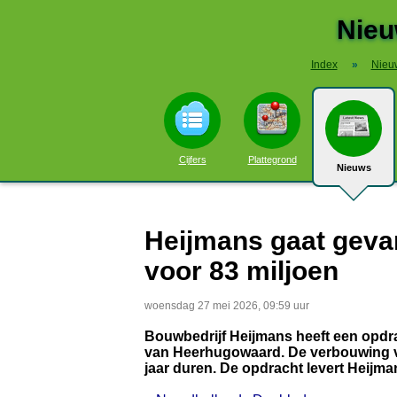
Nieu
Index
»
Nieu
Cijfers
Plattegrond
Nieuws
Heijmans gaat gev
voor 83 miljoen
woensdag 27 mei 2026, 09:59 uur
Bouwbedrijf Heijmans heeft een opdra
van Heerhugowaard. De verbouwing van
jaar duren. De opdracht levert Heijma