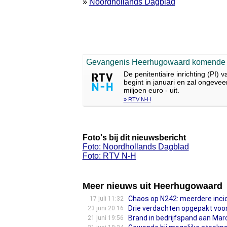
»
Noordhollands Dagblad
Gevangenis Heerhugowaard komende j
De penitentiaire inrichting (PI
begint in januari en zal ongevee
miljoen euro - uit.
» RTV N-H
Foto's bij dit nieuwsbericht
Foto: Noordhollands Dagblad
Foto: RTV N-H
Meer nieuws uit Heerhugowaard
Chaos op N242: meerdere incid
17 juli 11:32
Drie verdachten opgepakt voo
23 juni 20:16
Brand in bedrijfspand aan Ma
21 juni 19:56