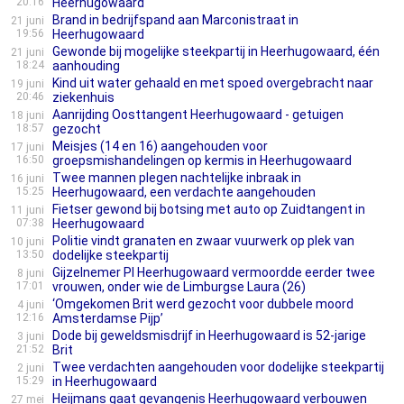
20:16
Heerhugowaard
Brand in bedrijfspand aan Marconistraat in
21 juni
19:56
Heerhugowaard
Gewonde bij mogelijke steekpartij in Heerhugowaard, één
21 juni
18:24
aanhouding
Kind uit water gehaald en met spoed overgebracht naar
19 juni
20:46
ziekenhuis
Aanrijding Oosttangent Heerhugowaard - getuigen
18 juni
18:57
gezocht
Meisjes (14 en 16) aangehouden voor
17 juni
16:50
groepsmishandelingen op kermis in Heerhugowaard
Twee mannen plegen nachtelijke inbraak in
16 juni
15:25
Heerhugowaard, een verdachte aangehouden
Fietser gewond bij botsing met auto op Zuidtangent in
11 juni
07:38
Heerhugowaard
Politie vindt granaten en zwaar vuurwerk op plek van
10 juni
13:50
dodelijke steekpartij
Gijzelnemer PI Heerhugowaard vermoordde eerder twee
8 juni
17:01
vrouwen, onder wie de Limburgse Laura (26)
‘Omgekomen Brit werd gezocht voor dubbele moord
4 juni
12:16
Amsterdamse Pijp’
Dode bij geweldsmisdrijf in Heerhugowaard is 52-jarige
3 juni
21:52
Brit
Twee verdachten aangehouden voor dodelijke steekpartij
2 juni
15:29
in Heerhugowaard
Heijmans gaat gevangenis Heerhugowaard verbouwen
27 mei