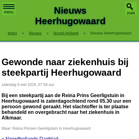
X
Nieuws
menu
zoek
Heerhugowaard
Index
»
Nieuws
»
Noord-Holland
»
Nieuws Heerhugowaard
Gewonde naar ziekenhuis bij
steekpartij Heerhugowaard
zaterdag 9 mei 2026, 07:56 uur
Bij een steekpartij aan de Reina Prins Geerligstuin in
Heerhugowaard is zaterdagochtend rond 05.30 uur een
persoon gewond geraakt. Het slachtoffer is ter plaatse
behandeld en overgebracht naar het ziekenhuis in
Alkmaar.
Waar: Reina Prinsen Geerligstuin in Heerhugowaard
»
Noordhollands Dagblad