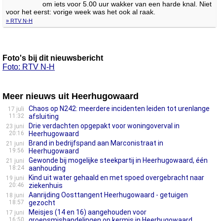
om iets voor 5.00 uur wakker van een harde knal. Niet
voor het eerst: vorige week was het ook al raak.
» RTV N-H
Foto's bij dit nieuwsbericht
Foto: RTV N-H
Meer nieuws uit Heerhugowaard
Chaos op N242: meerdere incidenten leiden tot urenlange
17 juli
11:32
afsluiting
Drie verdachten opgepakt voor woningoverval in
23 juni
20:16
Heerhugowaard
Brand in bedrijfspand aan Marconistraat in
21 juni
19:56
Heerhugowaard
Gewonde bij mogelijke steekpartij in Heerhugowaard, één
21 juni
18:24
aanhouding
Kind uit water gehaald en met spoed overgebracht naar
19 juni
20:46
ziekenhuis
Aanrijding Oosttangent Heerhugowaard - getuigen
18 juni
18:57
gezocht
Meisjes (14 en 16) aangehouden voor
17 juni
16:50
groepsmishandelingen op kermis in Heerhugowaard