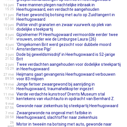
Twee mannen plegen nachtelijke inbraak in
16 juni
15:25
Heerhugowaard, een verdachte aangehouden
Fietser gewond bij botsing met auto op Zuidtangent in
11 juni
07:38
Heerhugowaard
Politie vindt granaten en zwaar vuurwerk op plek van
10 juni
13:50
dodelijke steekpartij
Gijzelnemer PI Heerhugowaard vermoordde eerder twee
8 juni
17:01
vrouwen, onder wie de Limburgse Laura (26)
‘Omgekomen Brit werd gezocht voor dubbele moord
4 juni
12:16
Amsterdamse Pijp’
Dode bij geweldsmisdrijf in Heerhugowaard is 52-jarige
3 juni
21:52
Brit
Twee verdachten aangehouden voor dodelijke steekpartij
2 juni
15:29
in Heerhugowaard
Heijmans gaat gevangenis Heerhugowaard verbouwen
27 mei
09:59
voor 83 miljoen
Jonge fietser zwaargewond bij aanrijding in
19 mei
17:56
Heerhugowaard, traumahelikopter ingezet
Vierde verdachte kunstroof Drents Museum stal
11 mei
15:29
kentekens van vluchtauto in opdracht van Bernhard Z.
9 mei
Gewonde naar ziekenhuis bij steekpartij Heerhugowaard
07:56
Zwaargewonde na ongeval met fatbike in
7 mei
20:58
Heerhugowaard, slachtoffer naar ziekenhuis
26
Motor in tweeën na botsing met auto, gewonde naar
april