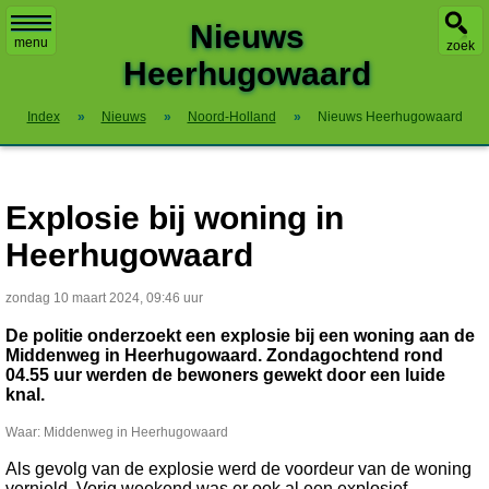
X
Nieuws
menu
zoek
Heerhugowaard
Index
»
Nieuws
»
Noord-Holland
»
Nieuws Heerhugowaard
Explosie bij woning in
Heerhugowaard
zondag 10 maart 2024, 09:46 uur
De politie onderzoekt een explosie bij een woning aan de
Middenweg in Heerhugowaard. Zondagochtend rond
04.55 uur werden de bewoners gewekt door een luide
knal.
Waar: Middenweg in Heerhugowaard
Als gevolg van de explosie werd de voordeur van de woning
vernield. Vorig weekend was er ook al een explosief