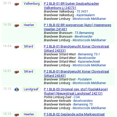
20:15
P 2 BLB-01 BR buiten Geulparkpaden
Valkenburg
Valkenburg LI 243731
Brandweer Valkenburg
- TS 3431
Brandweer Valkenburg
- Kazernealarm
Brandweer Limburg
- Monitorcode Meldkamer
16:26
P 1 BLB-02 BR wegvervoer (Auto) Heerenweg
Heerlen
Heerlen 241431
Brandweer Brunssum
- TS Bemanning
Brandweer Brunssum
- Bevelvoerder
Brandweer Limburg
- Monitorcode Meldkamer
16:04
P 2 BLB-01 Brandgerucht Xonar Clovisstraat
Sittard
Sittard 243331
Brandweer Sittard-West
- Bemanning TS-1
Brandweer Sittard-West
- Bevelvoerder
Brandweer Sittard-West
- Kazernetechniek
Brandweer Limburg
- Monitorcode Meldkamer
16:01
P 2 BLB-01 Brandgerucht Xonar Clovisstraat
Sittard
Sittard 243431
Brandweer Sittard-Oost
- Postalarm
Brandweer Limburg
- Monitorcode Meldkamer
15:15
P 1 BLB-03 Ongeval gev. stof (Gaslekkage)
Landgraaf
(buiten) Nieuwstraat Landgraaf 242131
Politie Limburg-Zuid
- COA
Brandweer Kerkrade
- Bevelvoerders
Brandweer Kerkrade
- Bemanning TS
Brandweer Limburg
- Monitorcode Meldkamer
15:10
P 5 BLB-02 Geplande actie Markiesstraat
Heerlen