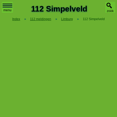
X
112 Simpelveld
menu
zoek
Index
»
112 meldingen
»
Limburg
»
112 Simpelveld