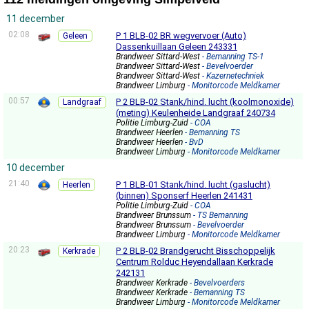
11 december
02:08
P 1 BLB-02 BR wegvervoer (Auto)
Geleen
Dassenkuillaan Geleen 243331
Brandweer Sittard-West
- Bemanning TS-1
Brandweer Sittard-West
- Bevelvoerder
Brandweer Sittard-West
- Kazernetechniek
Brandweer Limburg
- Monitorcode Meldkamer
00:57
P 2 BLB-02 Stank/hind. lucht (koolmonoxide)
Landgraaf
(meting) Keulenheide Landgraaf 240734
Politie Limburg-Zuid
- COA
Brandweer Heerlen
- Bemanning TS
Brandweer Heerlen
- BvD
Brandweer Limburg
- Monitorcode Meldkamer
10 december
21:40
P 1 BLB-01 Stank/hind. lucht (gaslucht)
Heerlen
(binnen) Sponserf Heerlen 241431
Politie Limburg-Zuid
- COA
Brandweer Brunssum
- TS Bemanning
Brandweer Brunssum
- Bevelvoerder
Brandweer Limburg
- Monitorcode Meldkamer
20:23
P 2 BLB-02 Brandgerucht Bisschoppelijk
Kerkrade
Centrum Rolduc Heyendallaan Kerkrade
242131
Brandweer Kerkrade
- Bevelvoerders
Brandweer Kerkrade
- Bemanning TS
Brandweer Limburg
- Monitorcode Meldkamer