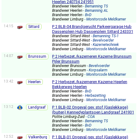
Heerlen 240734 241951
Brandweer Heerlen
- Bemanning TS
Brandweer Heerlen
- Bemanning AL
Brandweer Heerlen
- BvD
Brandweer Limburg
- Monitorcode Meldkamer
14:15
P 2 BLB-04 Brandgerucht Parkeergarage Hub
Sittard
Dassenplein Hub Dassenplein Sittard 243331
Brandweer Sittard-West
- Bemanning TS-1
Brandweer Sittard-West
- Bevelvoerder
Brandweer Sittard-West
- Kazernetechniek
Brandweer Limburg
- Monitorcode Meldkamer
14:07
P 2 Herbezet./kazerneren Kazerne Brunssum
Brunssum
Pijler Brunssum
Brandweer Brunssum
- Bevelvoerder
Brandweer Brunssum
- Korpsalarm
Brandweer Limburg
- Monitorcode Meldkamer
13:42
P 2 Herbezet./kazerneren Kazerne Heerlen
Heerlen
Bekkerweg Heerlen
Brandweer Heerlen
- BvD
Brandweer Heerlen
- Herbezetting
Brandweer Limburg
- Monitorcode Meldkamer
13:12
P 1 BLB-02 Ongeval gev. stof (Gaslekkage)
Landgraaf
(buiten) Kennedyplantsoen Landgraaf 241931
Politie Limburg-Zuid
- COA
Brandweer Heerlen
- Bemanning TS
Brandweer Heerlen
- BvD
Brandweer Limburg
- Monitorcode Meldkamer
12:52
P 1 BLB-01 Ongeval gev. stof (Gaslekkage)
Valkenburg