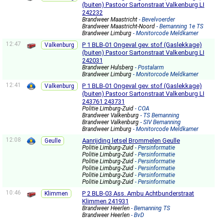
(buiten) Pastoor Sartonstraat Valkenburg LI
242232
Brandweer Maastricht
- Bevelvoerder
Brandweer Maastricht-Noord
- Bemanning 1e TS
Brandweer Limburg
- Monitorcode Meldkamer
12:47
P 1 BLB-01 Ongeval gev. stof (Gaslekkage)
Valkenburg
(buiten) Pastoor Sartonstraat Valkenburg LI
242031
Brandweer Hulsberg
- Postalarm
Brandweer Limburg
- Monitorcode Meldkamer
12:41
P 1 BLB-01 Ongeval gev. stof (Gaslekkage)
Valkenburg
(buiten) Pastoor Sartonstraat Valkenburg LI
243761 243731
Politie Limburg-Zuid
- COA
Brandweer Valkenburg
- TS Bemanning
Brandweer Valkenburg
- SIV Bemanning
Brandweer Limburg
- Monitorcode Meldkamer
12:08
Aanrijding letsel Brommelen Geulle
Geulle
Politie Limburg-Zuid
- Persinformatie
Politie Limburg-Zuid
- Persinformatie
Politie Limburg-Zuid
- Persinformatie
Politie Limburg-Zuid
- Persinformatie
Politie Limburg-Zuid
- Persinformatie
Politie Limburg-Zuid
- Persinformatie
10:46
P 2 BLB-03 Ass. Ambu Achtbunderstraat
Klimmen
Klimmen 241931
Brandweer Heerlen
- Bemanning TS
Brandweer Heerlen
- BvD