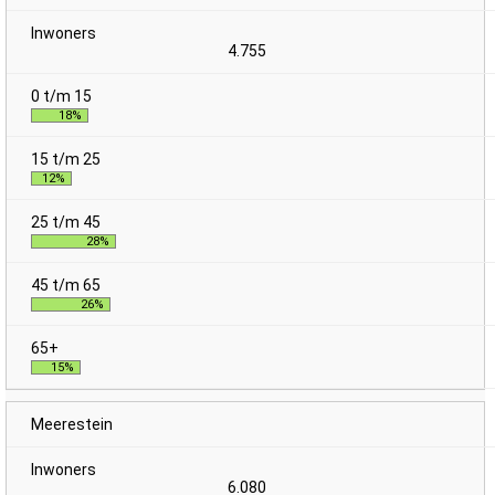
4.755
18%
12%
28%
26%
15%
Meerestein
6.080