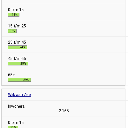
13%
9%
24%
25%
29%
Wijk aan Zee
2.165
11%