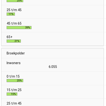
25%
11%
39%
21%
Broekpolder
6.055
25%
15%