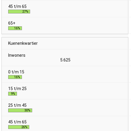
27%
16%
Kuenenkwartier
5.625
16%
9%
30%
26%