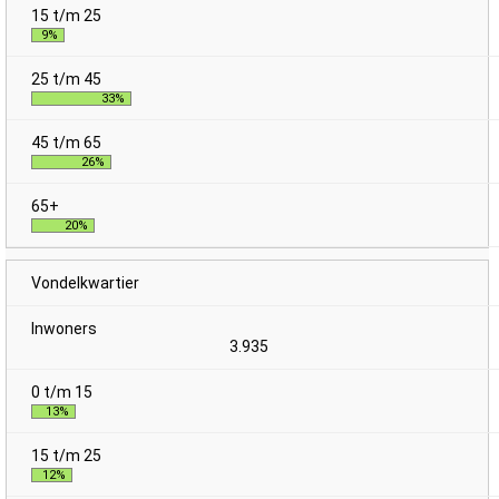
9%
33%
26%
20%
Vondelkwartier
3.935
13%
12%