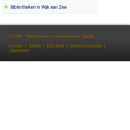
Bibliotheken in Wijk aan Zee
© 2026 - StadIndex.nl is onderdeel van
Obedo
Contact
|
Twitter
|
RSS feed
|
Chrome Extensie
|
Disclaimer