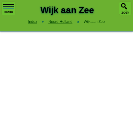
Wijk aan Zee
menu
zoek
Index
»
Noord-Holland
»
Wijk aan Zee