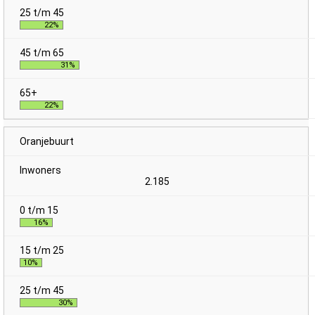
22%
31%
22%
Oranjebuurt
2.185
16%
10%
30%