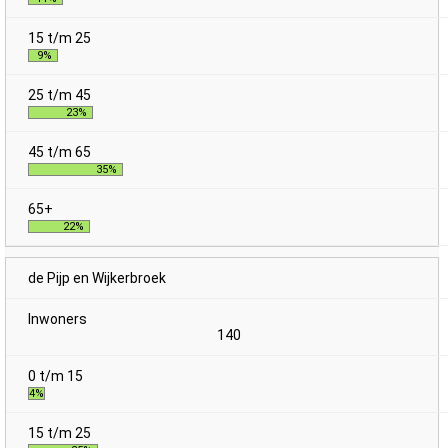
9%
23%
35%
22%
de Pijp en Wijkerbroek
140
4%