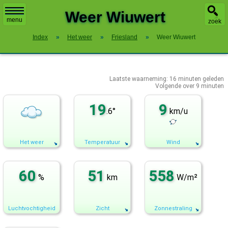
X
Weer Wiuwert
menu
zoek
Index
»
Het weer
»
Friesland
»
Weer Wiuwert
Laatste waarneming:
16
minuten geleden
Volgende over
9 minuten
19
9
.6°
km/u
Het weer
Temperatuur
Wind
60
51
558
%
km
W/m²
Luchtvochtigheid
Zicht
Zonnestraling