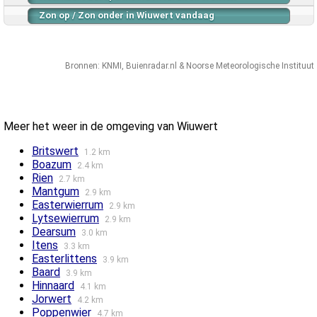
Zon op / Zon onder in Wiuwert vandaag
Bronnen:
KNMI
,
Buienradar.nl
&
Noorse Meteorologische Instituut
Meer het weer in de omgeving van Wiuwert
Britswert
1.2 km
Boazum
2.4 km
Rien
2.7 km
Mantgum
2.9 km
Easterwierrum
2.9 km
Lytsewierrum
2.9 km
Dearsum
3.0 km
Itens
3.3 km
Easterlittens
3.9 km
Baard
3.9 km
Hinnaard
4.1 km
Jorwert
4.2 km
Poppenwier
4.7 km