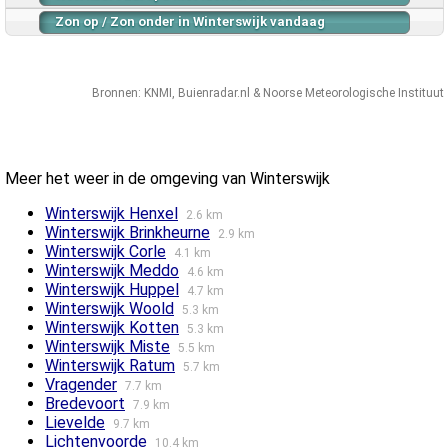
Zon op / Zon onder in Winterswijk vandaag
Bronnen:
KNMI
,
Buienradar.nl
&
Noorse Meteorologische Instituut
Meer het weer in de omgeving van Winterswijk
Winterswijk Henxel
2.6 km
Winterswijk Brinkheurne
2.9 km
Winterswijk Corle
4.1 km
Winterswijk Meddo
4.6 km
Winterswijk Huppel
4.7 km
Winterswijk Woold
5.3 km
Winterswijk Kotten
5.3 km
Winterswijk Miste
5.5 km
Winterswijk Ratum
5.7 km
Vragender
7.7 km
Bredevoort
7.9 km
Lievelde
9.7 km
Lichtenvoorde
10.4 km