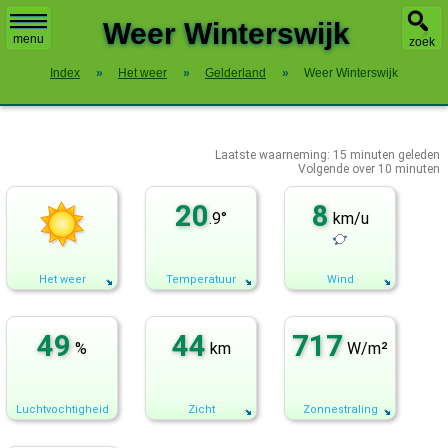
X
Weer Winterswijk
menu
zoek
Index
»
Het weer
»
Gelderland
»
Weer Winterswijk
Laatste waarneming:
15
minuten geleden
Volgende over
10 minuten
20
8
.9°
km/u
Het weer
Temperatuur
Wind
49
44
717
%
km
W/m²
Luchtvochtigheid
Zicht
Zonnestraling