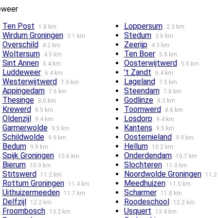
eweer
Ten Post
Loppersum
1.8 km
2.3 km
Wirdum Groningen
Stedum
3.1 km
3.6 km
Overschild
Zeerijp
4.2 km
4.3 km
Woltersum
Ten Boer
4.5 km
5.0 km
Sint Annen
Oosterwijtwerd
5.4 km
5.5 km
Luddeweer
't Zandt
6.4 km
6.4 km
Westerwijtwerd
Lageland
7.0 km
7.5 km
Appingedam
Steendam
7.6 km
7.8 km
Thesinge
Godlinze
8.0 km
8.3 km
Krewerd
Toornwerd
8.5 km
8.6 km
Oldenzijl
Losdorp
9.4 km
9.4 km
Garmerwolde
Kantens
9.5 km
9.5 km
Schildwolde
Oosternieland
9.9 km
9.9 km
Bedum
Hellum
9.9 km
10.2 km
Spijk Groningen
Onderdendam
10.6 km
10.7 km
Bierum
Slochteren
10.9 km
11.0 km
Stitswerd
Noordwolde Groningen
11.2 km
11.2
Rottum Groningen
Meedhuizen
11.4 km
11.5 km
Uithuizermeeden
Scharmer
11.7 km
11.8 km
Delfzijl
Roodeschool
12.2 km
12.2 km
Froombosch
Usquert
13.2 km
13.4 km