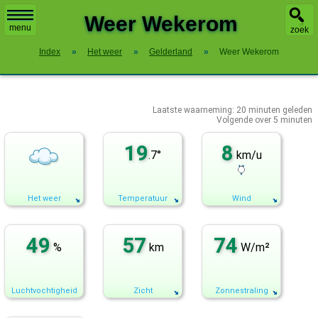
X
Weer Wekerom
menu
zoek
Index
»
Het weer
»
Gelderland
»
Weer Wekerom
Laatste waarneming:
20
minuten geleden
Volgende over
5 minuten
19
8
.7°
km/u
Het weer
Temperatuur
Wind
49
57
74
%
km
W/m²
Luchtvochtigheid
Zicht
Zonnestraling