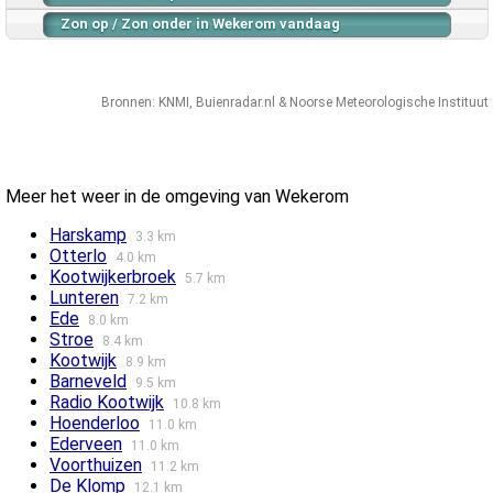
Zon op / Zon onder in Wekerom vandaag
Bronnen:
KNMI
,
Buienradar.nl
&
Noorse Meteorologische Instituut
Meer het weer in de omgeving van Wekerom
Harskamp
3.3 km
Otterlo
4.0 km
Kootwijkerbroek
5.7 km
Lunteren
7.2 km
Ede
8.0 km
Stroe
8.4 km
Kootwijk
8.9 km
Barneveld
9.5 km
Radio Kootwijk
10.8 km
Hoenderloo
11.0 km
Ederveen
11.0 km
Voorthuizen
11.2 km
De Klomp
12.1 km