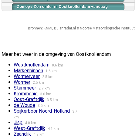
Zon op / Zon onder in Oostknollendam vandaag
Bronnen:
KNMI
,
Buienradar.nl
&
Noorse Meteorologische Instituut
Meer het weer in de omgeving van Oostknollendam
Westknollendam
0.6 km
Markenbinnen
1.6 km
Wormerveer
2.5 km
Wormer
2.5 km
Starnmeer
2.7 km
Krommenie
3.0 km
Oost-Graftdijk
3.5 km
de Woude
3.5 km
Spijkerboor Noord-Holland
3.7
km
Jisp
4.0 km
West-Graftdijk
4.1 km
Zaandijk
4.9 km