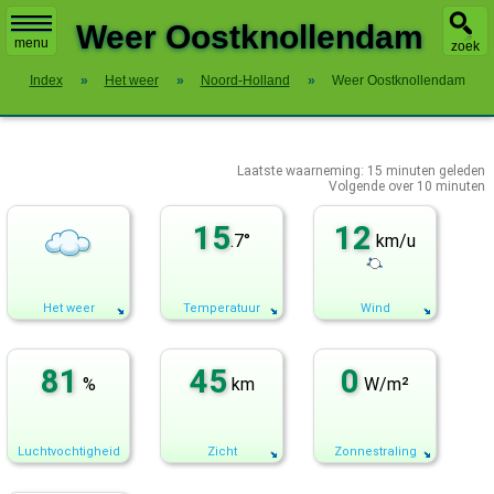
X
Weer Oostknollendam
menu
zoek
Index
»
Het weer
»
Noord-Holland
»
Weer Oostknollendam
Laatste waarneming:
15
minuten geleden
Volgende over
10 minuten
15
12
.7°
km/u
Het weer
Temperatuur
Wind
81
45
0
%
km
W/m²
Luchtvochtigheid
Zicht
Zonnestraling