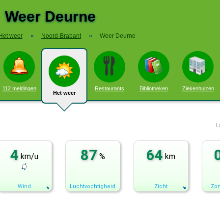
Weer Deurne
Het weer
»
Noord-Brabant
»
Weer Deurne
112 meldingen
Restaurants
Bibliotheken
Ziekenhuizen
Het weer
L
4
87
64
km/u
%
km
Wind
Luchtvochtigheid
Zicht
Zon