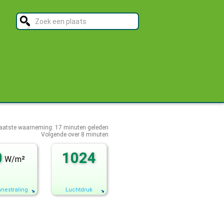
aatste waarneming:
17
minuten geleden
Volgende over
8 minuten
0
1024
W/m²
nestraling
Luchtdruk