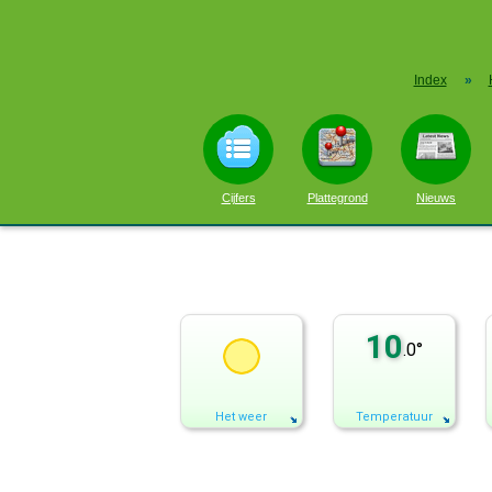
Index
»
Cijfers
Plattegrond
Nieuws
10
.0°
Het weer
Temperatuur