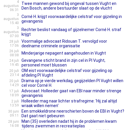
4
Twee mannen gewond bij ongeval tussen Vught en
augustus
Den Bosch, andere bestuurder slaat op de vlucht
06:31
3
Corné H. krijgt voorwaardelijke celstraf voor gijzeling in
augustus
gevangenis
15:40
3
Rechter beslist vandaag of gijzelnemer Corné H. straf
augustus
krijgt
07:00
Voormalige advocaat Ridouan T. vervolgd voor
28 juli
17:06
deelname criminele organisatie
26 juli
Minderjarige nepagent aangehouden in Vught
08:08
Gevangene sticht brand in zijn cel in PI Vught,
24 juli
19:45
personeel moet blussen
OM eist voorwaardelijke celstraf voor gijzeling op
20 juli
23:14
afdeling PI Vught
Drama op je vierde werkdag, gegijzelden PI Vught willen
20 juli
14:29
cel voor Corné H.
Advocaat: Holleeder gaat van EBI naar minder strenge
17 juli
18:09
gevangenis
Holleeder mag naar lichter strafregime: ‘Hij zal altijd
2 juli
13:59
wraak willen nemen’
Een smokkeldrone neerschieten boven de EBI in Vught?
30 juni
09:11
Dat gaat niet gebeuren
Man (35) overleden nadat hij in de problemen kwam
28 juni
16:08
tijdens zwemmen in recreatieplas