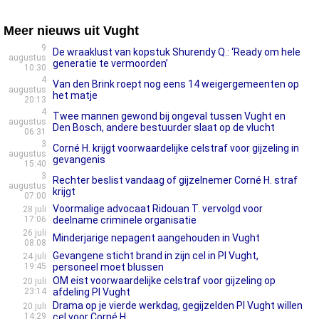
Meer nieuws uit Vught
9
De wraaklust van kopstuk Shurendy Q.: ‘Ready om hele
augustus
generatie te vermoorden’
10:30
4
Van den Brink roept nog eens 14 weigergemeenten op
augustus
het matje
20:13
4
Twee mannen gewond bij ongeval tussen Vught en
augustus
Den Bosch, andere bestuurder slaat op de vlucht
06:31
3
Corné H. krijgt voorwaardelijke celstraf voor gijzeling in
augustus
gevangenis
15:40
3
Rechter beslist vandaag of gijzelnemer Corné H. straf
augustus
krijgt
07:00
Voormalige advocaat Ridouan T. vervolgd voor
28 juli
17:06
deelname criminele organisatie
26 juli
Minderjarige nepagent aangehouden in Vught
08:08
Gevangene sticht brand in zijn cel in PI Vught,
24 juli
19:45
personeel moet blussen
OM eist voorwaardelijke celstraf voor gijzeling op
20 juli
23:14
afdeling PI Vught
Drama op je vierde werkdag, gegijzelden PI Vught willen
20 juli
14:29
cel voor Corné H.