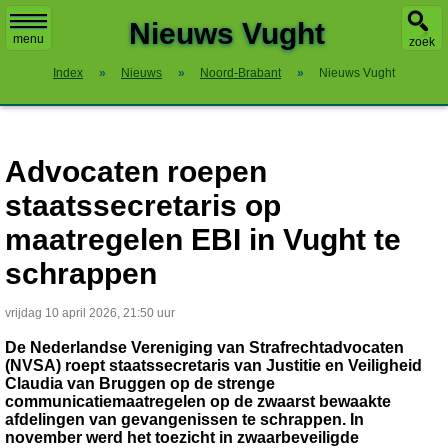
X
Nieuws Vught
menu
zoek
Index
»
Nieuws
»
Noord-Brabant
»
Nieuws Vught
Advocaten roepen
staatssecretaris op
maatregelen EBI in Vught te
schrappen
vrijdag 10 april 2026, 21:50 uur
De Nederlandse Vereniging van Strafrechtadvocaten
(NVSA) roept staatssecretaris van Justitie en Veiligheid
Claudia van Bruggen op de strenge
communicatiemaatregelen op de zwaarst bewaakte
afdelingen van gevangenissen te schrappen. In
november werd het toezicht in zwaarbeveiligde