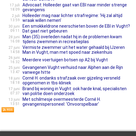
Advocaat: Holleeder gaat van EBI naar minder strenge
17 juli
18:09
gevangenis
Holleeder mag naar lichter strafregime: ‘Hij zal altijd
2 juli
13:59
wraak willen nemen’
Een smokkeldrone neerschieten boven de EBI in Vught?
30 juni
09:11
Dat gaat niet gebeuren
Man (35) overleden nadat hij in de problemen kwam
28 juni
16:08
tijdens zwemmen in recreatieplas
Vermiste zwemmer uit het water gehaald bij IJzeren
27 juni
14:58
Man in Vught, man met spoed naar ziekenhuis
26 juni
Meerdere voertuigen botsen op A2 bij Vught
16:32
Gevangenen Vught verhuisd naar Alphen aan de Rijn
25 juni
13:47
vanwege hitte
Corné H. ondanks strafzaak over gijzeling versneld
18 juni
18:18
opgenomen in tbs-kliniek
Brand bij woning in Vught: ook harde knal, specialisten
17 juni
07:37
van politie doen onderzoek
Met schilmesje overmeesterde Corné H.
13 juni
13:51
gevangenispersoneel: 'Onvoorspelbaar'