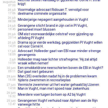
Rechter beslist vandaag of gijzelnemer Corné H. straf
augustus
krijgt
07:00
Voormalige advocaat Ridouan T. vervolgd voor
28 juli
17:06
deelname criminele organisatie
26 juli
Minderjarige nepagent aangehouden in Vught
08:08
Gevangene sticht brand in zijn cel in PI Vught,
24 juli
19:45
personeel moet blussen
OM eist voorwaardelijke celstraf voor gijzeling op
20 juli
23:14
afdeling PI Vught
Drama op je vierde werkdag, gegijzelden PI Vught willen
20 juli
14:29
cel voor Corné H.
Advocaat: Holleeder gaat van EBI naar minder strenge
17 juli
18:09
gevangenis
Holleeder mag naar lichter strafregime: ‘Hij zal altijd
2 juli
13:59
wraak willen nemen’
Een smokkeldrone neerschieten boven de EBI in Vught?
30 juni
09:11
Dat gaat niet gebeuren
Man (35) overleden nadat hij in de problemen kwam
28 juni
16:08
tijdens zwemmen in recreatieplas
Vermiste zwemmer uit het water gehaald bij IJzeren
27 juni
14:58
Man in Vught, man met spoed naar ziekenhuis
26 juni
Meerdere voertuigen botsen op A2 bij Vught
16:32
Gevangenen Vught verhuisd naar Alphen aan de Rijn
25 juni
13:47
vanwege hitte