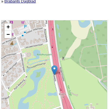
»
Brabants Dagblad
Kaart nieuws Vught. Locatie nieuws: 51.65491 / 5.30296 Boxtelseweg
+
−