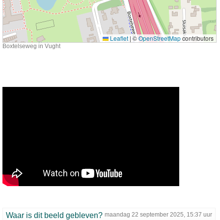
Leaflet
|
©
OpenStreetMap
contributors
Boxtelseweg in Vught
Waar is dit beeld gebleven?
maandag 22 september 2025, 15:37 uur