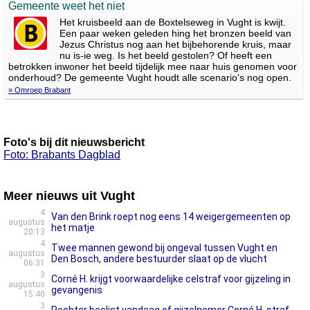
Gemeente weet het niet
Het kruisbeeld aan de Boxtelseweg in Vught is kwijt.
Een paar weken geleden hing het bronzen beeld van
Jezus Christus nog aan het bijbehorende kruis, maar
nu is-ie weg. Is het beeld gestolen? Of heeft een
betrokken inwoner het beeld tijdelijk mee naar huis genomen voor
onderhoud? De gemeente Vught houdt alle scenario's nog open.
» Omroep Brabant
Foto's bij dit nieuwsbericht
Foto: Brabants Dagblad
Meer nieuws uit Vught
4
Van den Brink roept nog eens 14 weigergemeenten op
augustus
het matje
20:13
4
Twee mannen gewond bij ongeval tussen Vught en
augustus
Den Bosch, andere bestuurder slaat op de vlucht
06:31
3
Corné H. krijgt voorwaardelijke celstraf voor gijzeling in
augustus
gevangenis
15:40
3