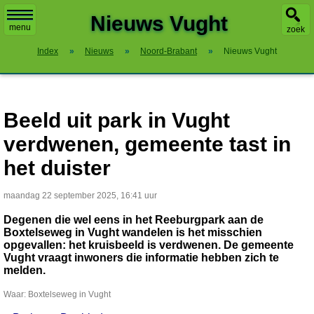
X
Nieuws Vught
menu
zoek
Index
»
Nieuws
»
Noord-Brabant
»
Nieuws Vught
Beeld uit park in Vught
verdwenen, gemeente tast in
het duister
maandag 22 september 2025, 16:41 uur
Degenen die wel eens in het Reeburgpark aan de
Boxtelseweg in Vught wandelen is het misschien
opgevallen: het kruisbeeld is verdwenen. De gemeente
Vught vraagt inwoners die informatie hebben zich te
melden.
Waar: Boxtelseweg in Vught