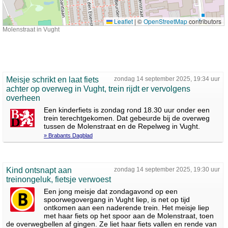
Leaflet
|
©
OpenStreetMap
contributors
Molenstraat in Vught
Meisje schrikt en laat fiets
zondag 14 september 2025, 19:34 uur
achter op overweg in Vught, trein rijdt er vervolgens
overheen
Een kinderfiets is zondag rond 18.30 uur onder een
trein terechtgekomen. Dat gebeurde bij de overweg
tussen de Molenstraat en de Repelweg in Vught.
» Brabants Dagblad
Kind ontsnapt aan
zondag 14 september 2025, 19:30 uur
treinongeluk, fietsje verwoest
Een jong meisje dat zondagavond op een
spoorwegovergang in Vught liep, is net op tijd
ontkomen aan een naderende trein. Het meisje liep
met haar fiets op het spoor aan de Molenstraat, toen
de overwegbellen af gingen. Ze liet haar fiets vallen en rende van