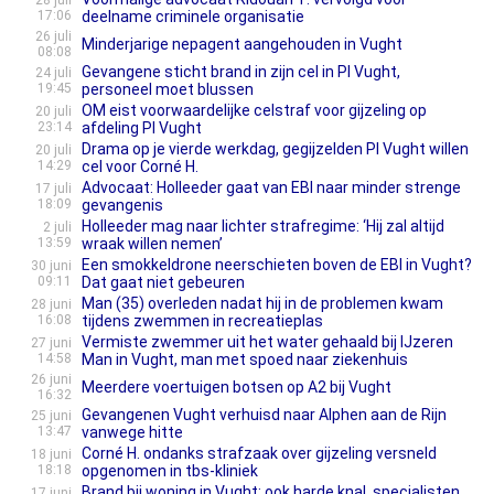
28 juli
17:06
deelname criminele organisatie
26 juli
Minderjarige nepagent aangehouden in Vught
08:08
Gevangene sticht brand in zijn cel in PI Vught,
24 juli
19:45
personeel moet blussen
OM eist voorwaardelijke celstraf voor gijzeling op
20 juli
23:14
afdeling PI Vught
Drama op je vierde werkdag, gegijzelden PI Vught willen
20 juli
14:29
cel voor Corné H.
Advocaat: Holleeder gaat van EBI naar minder strenge
17 juli
18:09
gevangenis
Holleeder mag naar lichter strafregime: ‘Hij zal altijd
2 juli
13:59
wraak willen nemen’
Een smokkeldrone neerschieten boven de EBI in Vught?
30 juni
09:11
Dat gaat niet gebeuren
Man (35) overleden nadat hij in de problemen kwam
28 juni
16:08
tijdens zwemmen in recreatieplas
Vermiste zwemmer uit het water gehaald bij IJzeren
27 juni
14:58
Man in Vught, man met spoed naar ziekenhuis
26 juni
Meerdere voertuigen botsen op A2 bij Vught
16:32
Gevangenen Vught verhuisd naar Alphen aan de Rijn
25 juni
13:47
vanwege hitte
Corné H. ondanks strafzaak over gijzeling versneld
18 juni
18:18
opgenomen in tbs-kliniek
Brand bij woning in Vught: ook harde knal, specialisten
17 juni