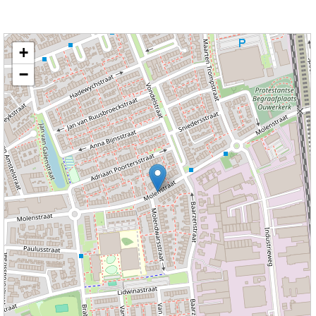
Kaart nieuws Vught. Locatie nieuws: 51.64660 / 5.28869 Molenstraat
+
−