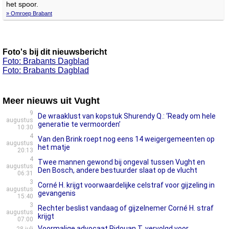
het spoor.
» Omroep Brabant
Foto's bij dit nieuwsbericht
Foto: Brabants Dagblad
Foto: Brabants Dagblad
Meer nieuws uit Vught
9
De wraaklust van kopstuk Shurendy Q.: ‘Ready om hele
augustus
generatie te vermoorden’
10:30
4
Van den Brink roept nog eens 14 weigergemeenten op
augustus
het matje
20:13
4
Twee mannen gewond bij ongeval tussen Vught en
augustus
Den Bosch, andere bestuurder slaat op de vlucht
06:31
3
Corné H. krijgt voorwaardelijke celstraf voor gijzeling in
augustus
gevangenis
15:40
3
Rechter beslist vandaag of gijzelnemer Corné H. straf
augustus
krijgt
07:00
Voormalige advocaat Ridouan T. vervolgd voor