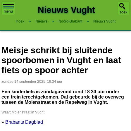
X
Nieuws Vught
menu
zoek
Index
»
Nieuws
»
Noord-Brabant
»
Nieuws Vught
Meisje schrikt bij sluitende
spoorbomen in Vught en laat
fiets op spoor achter
zondag 14 september 2025, 19:34 uur
Een kinderfiets is zondagavond rond 18.30 uur onder
een trein terechtgekomen. Dat gebeurde bij de overweg
tussen de Molenstraat en de Repelweg in Vught.
Waar: Molenstraat in Vught
»
Brabants Dagblad