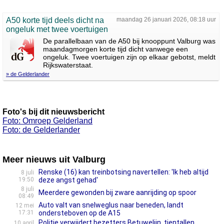
A50 korte tijd deels dicht na
maandag 26 januari 2026, 08:18 uur
ongeluk met twee voertuigen
De parallelbaan van de A50 bij knooppunt Valburg was
maandagmorgen korte tijd dicht vanwege een
ongeluk. Twee voertuigen zijn op elkaar gebotst, meldt
Rijkswaterstaat.
» de Gelderlander
Foto's bij dit nieuwsbericht
Foto: Omroep Gelderland
Foto: de Gelderlander
Meer nieuws uit Valburg
Renske (16) kan treinbotsing navertellen: 'Ik heb altijd
8 juli
19:50
deze angst gehad'
8 juli
Meerdere gewonden bij zware aanrijding op spoor
08:49
Auto valt van snelweglus naar beneden, landt
12 mei
17:31
ondersteboven op de A15
Politie verwijdert bezetters Betuwelijn, tientallen
10 april