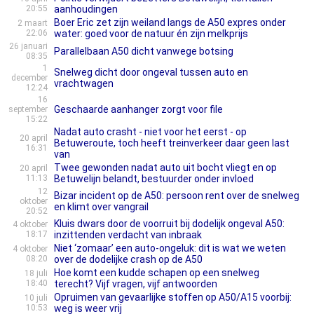
20:55
aanhoudingen
Boer Eric zet zijn weiland langs de A50 expres onder
2 maart
22:06
water: goed voor de natuur én zijn melkprijs
26 januari
Parallelbaan A50 dicht vanwege botsing
08:35
1
Snelweg dicht door ongeval tussen auto en
december
vrachtwagen
12:24
16
Geschaarde aanhanger zorgt voor file
september
15:22
Nadat auto crasht - niet voor het eerst - op
20 april
Betuweroute, toch heeft treinverkeer daar geen last
16:31
van
Twee gewonden nadat auto uit bocht vliegt en op
20 april
11:13
Betuwelijn belandt, bestuurder onder invloed
12
Bizar incident op de A50: persoon rent over de snelweg
oktober
en klimt over vangrail
20:52
Kluis dwars door de voorruit bij dodelijk ongeval A50:
4 oktober
18:17
inzittenden verdacht van inbraak
Niet ‘zomaar’ een auto-ongeluk: dit is wat we weten
4 oktober
08:20
over de dodelijke crash op de A50
Hoe komt een kudde schapen op een snelweg
18 juli
18:40
terecht? Vijf vragen, vijf antwoorden
Opruimen van gevaarlijke stoffen op A50/A15 voorbij:
10 juli
10:53
weg is weer vrij