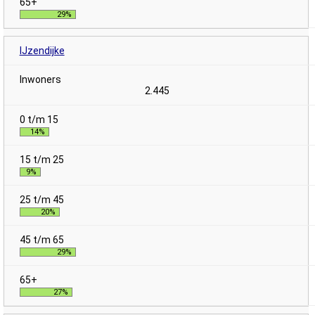
29%
IJzendijke
2.445
14%
9%
20%
29%
27%