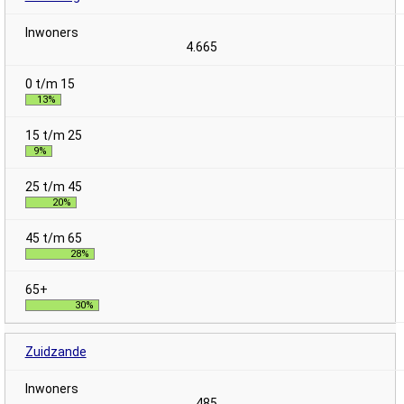
4.665
13%
9%
20%
28%
30%
Zuidzande
485