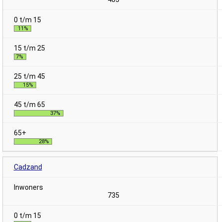
11%
7%
15%
37%
28%
Cadzand
735