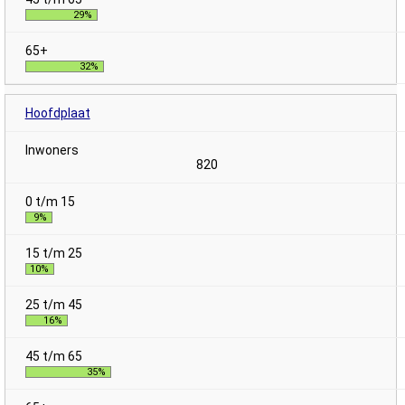
29%
32%
Hoofdplaat
820
9%
10%
16%
35%