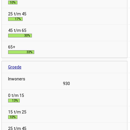
10%
17%
30%
33%
Groede
930
13%
10%