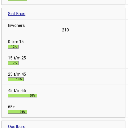
Sint Kruis
210
12%
12%
19%
38%
24%
Oostburg