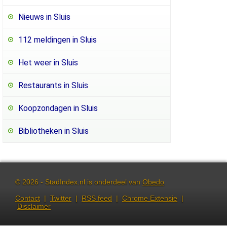
Nieuws in Sluis
112 meldingen in Sluis
Het weer in Sluis
Restaurants in Sluis
Koopzondagen in Sluis
Bibliotheken in Sluis
© 2026 - StadIndex.nl is onderdeel van
Obedo
Contact
|
Twitter
|
RSS feed
|
Chrome Extensie
|
Disclaimer