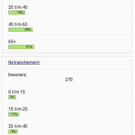
19%
29%
31%
Retranchement
270
7%
11%
9%