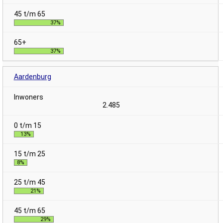
37%
37%
Aardenburg
2.485
13%
8%
21%
29%