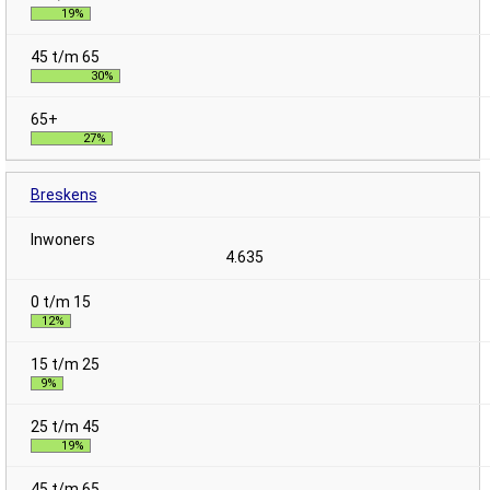
19%
30%
27%
Breskens
4.635
12%
9%
19%