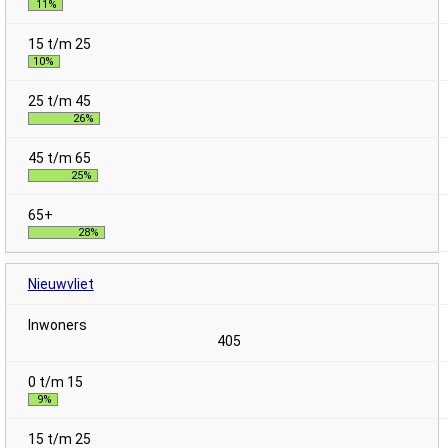
11%
10%
26%
25%
28%
Nieuwvliet
405
9%