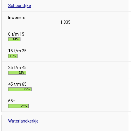
Schoondijke
1.335
14%
10%
22%
29%
25%
Waterlandkerkje