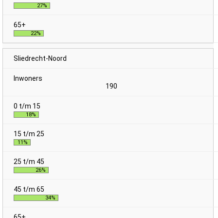
27%
22%
Sliedrecht-Noord
190
18%
11%
26%
34%