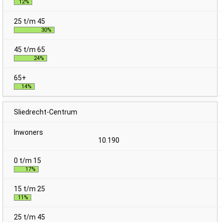
12%
30%
24%
14%
Sliedrecht-Centrum
10.190
17%
11%