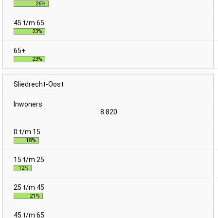
26%
23%
23%
Sliedrecht-Oost
8.820
18%
12%
21%