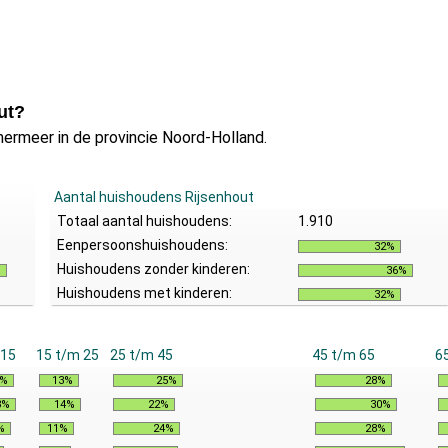
ut?
ermeer in de provincie Noord-Holland.
Aantal huishoudens Rijsenhout
Totaal aantal huishoudens:
1.910
Eenpersoonshuishoudens:
32%
Huishoudens zonder kinderen:
%
36%
Huishoudens met kinderen:
32%
 15
15 t/m 25
25 t/m 45
45 t/m 65
6
7%
13%
25%
28%
8%
14%
22%
30%
%
11%
24%
28%