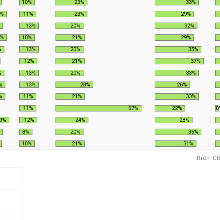
10%
23%
33%
7%
11%
23%
29%
13%
20%
32%
7%
10%
21%
29%
%
13%
20%
35%
12%
21%
37%
%
13%
20%
33%
%
13%
28%
26%
%
11%
21%
33%
11%
67%
22%
0
9%
12%
24%
28%
8%
20%
35%
10%
21%
31%
Bron: CB