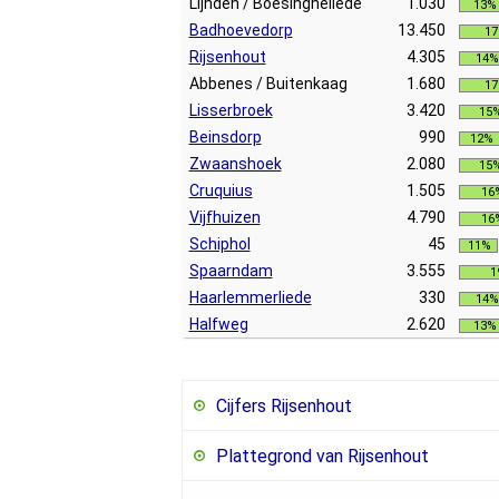
Lijnden / Boesingheliede
1.030
13%
Badhoevedorp
13.450
1
Rijsenhout
4.305
14%
Abbenes / Buitenkaag
1.680
1
Lisserbroek
3.420
15
Beinsdorp
990
12%
Zwaanshoek
2.080
15
Cruquius
1.505
16
Vijfhuizen
4.790
16
Schiphol
45
11%
Spaarndam
3.555
1
Haarlemmerliede
330
14%
Halfweg
2.620
13%
Cijfers Rijsenhout
Plattegrond van Rijsenhout