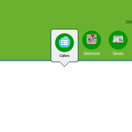
Ind
Plattegrond
Nieuws
Cijfers