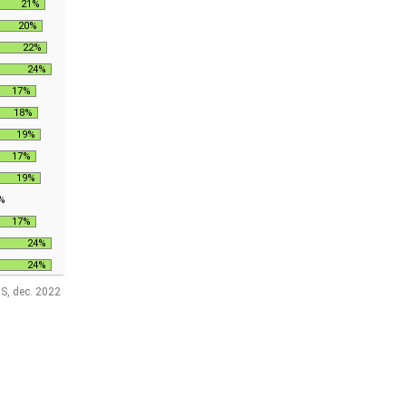
21%
20%
22%
24%
17%
18%
19%
17%
19%
%
17%
24%
24%
S, dec. 2022