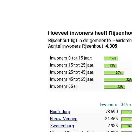
Hoeveel inwoners heeft Rijsenho
Rijsenhout ligt in de gemeente Haarlemm
Aantal inwoners Rijsenhout:
4.305
Inwoners 0 tot 15 jaar:
14%
Inwoners 15 tot 25 jaar:
13%
Inwoners 25 tot 45 jaar:
20%
Inwoners 45 tot 65 jaar:
32
Inwoners 65+:
22%
Inwoners
0 t/m
Hoofddorp
78.590
1
Nieuw-Vennep
31.465
1
Zwanenburg
7.935
16