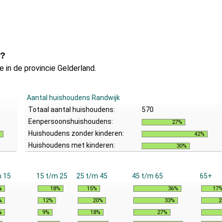
k?
 in de provincie Gelderland.
Aantal huishoudens Randwijk
Totaal aantal huishoudens:
570
Eenpersoonshuishoudens:
27%
Huishoudens zonder kinderen:
%
42%
Huishoudens met kinderen:
30%
m 15
15 t/m 25
25 t/m 45
45 t/m 65
65+
%
18%
15%
36%
17
%
12%
20%
33%
2
%
9%
18%
27%