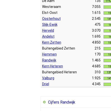
De Aam
135
11%
Westeraam
7.055
Elst-Oost
1.615
1
Oosterhout
2.545
14
Slijk-Ewijk
475
1
Herveld
3.070
1
Andelst
1.695
1
Kern Zetten
4.850
1
Buitengebied Zetten
215
Hemmen
170
1
Randwijk
1.465
Kern Heteren
4.685
1
Buitengebied Heteren
310
13
Valburg
1.925
14
Driel
4.345
Cijfers Randwijk