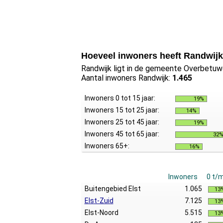
Hoeveel inwoners heeft Randwij
Randwijk ligt in de gemeente Overbetuwe
Aantal inwoners Randwijk:
1.465
Inwoners 0 tot 15 jaar:
19%
Inwoners 15 tot 25 jaar:
14%
Inwoners 25 tot 45 jaar:
19%
Inwoners 45 tot 65 jaar:
32
Inwoners 65+:
16%
Inwoners
0 t/
Buitengebied Elst
1.065
13
Elst-Zuid
7.125
13
Elst-Noord
5.515
13