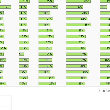
15%
22%
37%
19
27%
11%
29%
25%
9%
5%
11%
16%
34%
%
11%
21%
32%
2
6%
11%
16%
38%
2
7%
12%
21%
28%
2
6%
13%
22%
29%
2
5%
14%
20%
28%
21%
14%
19%
30%
19
5%
6%
21%
32%
19%
14%
19%
32%
16%
5%
13%
21%
31%
2
%
10%
16%
35%
%
12%
24%
31%
19
19%
10%
25%
28%
18
Bron: CB