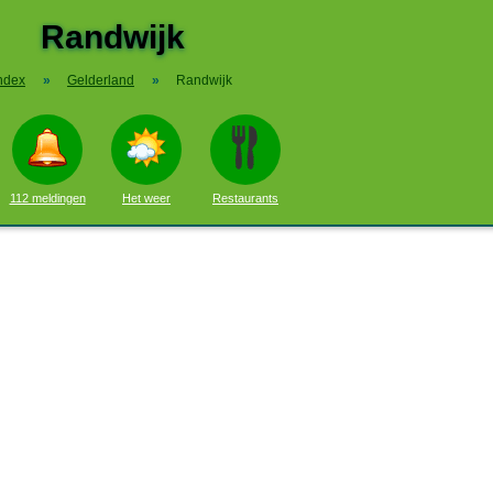
Randwijk
ndex
»
Gelderland
»
Randwijk
112 meldingen
Het weer
Restaurants