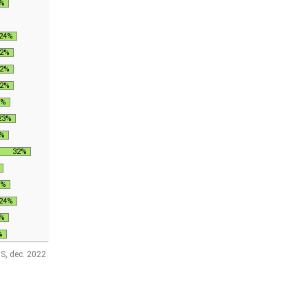
%
24%
2%
2%
2%
0%
23%
%
32%
0%
24%
%
%
S, dec. 2022