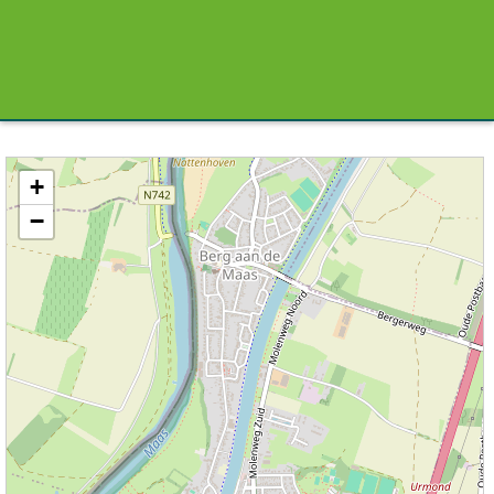
Kaart / Plattegrond Urmond centrum
+
−