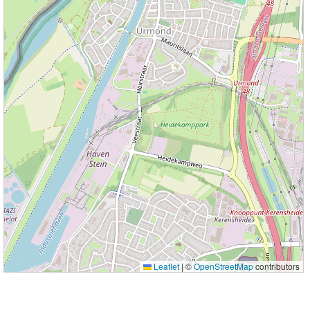
Leaflet
|
©
OpenStreetMap
contributors