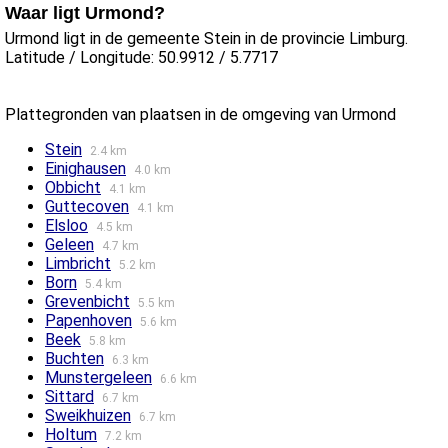
Waar ligt Urmond?
Urmond ligt in de gemeente Stein in de provincie Limburg.
Latitude / Longitude: 50.9912 / 5.7717
Plattegronden van plaatsen in de omgeving van Urmond
Stein
2.4 km
Einighausen
4.0 km
Obbicht
4.1 km
Guttecoven
4.1 km
Elsloo
4.5 km
Geleen
4.7 km
Limbricht
5.2 km
Born
5.4 km
Grevenbicht
5.5 km
Papenhoven
5.6 km
Beek
5.8 km
Buchten
6.3 km
Munstergeleen
6.6 km
Sittard
6.7 km
Sweikhuizen
6.7 km
Holtum
7.2 km