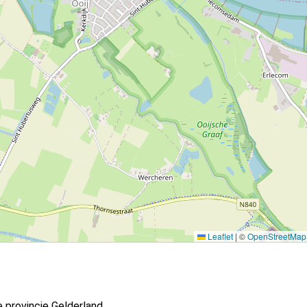
Leaflet
|
©
OpenStreetMap
e provincie Gelderland.