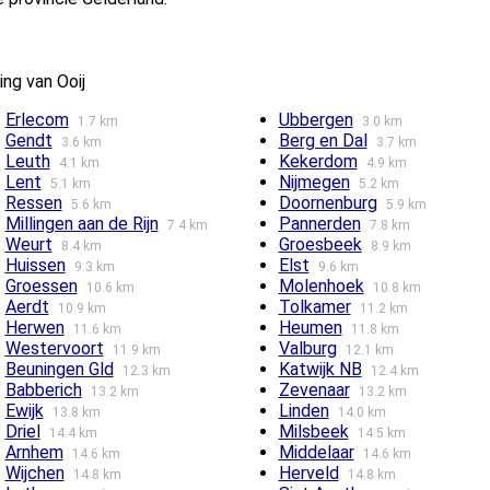
ng van Ooij
Erlecom
Ubbergen
1.7 km
3.0 km
Gendt
Berg en Dal
3.6 km
3.7 km
Leuth
Kekerdom
4.1 km
4.9 km
Lent
Nijmegen
5.1 km
5.2 km
Ressen
Doornenburg
5.6 km
5.9 km
Millingen aan de Rijn
Pannerden
7.4 km
7.8 km
Weurt
Groesbeek
8.4 km
8.9 km
Huissen
Elst
9.3 km
9.6 km
Groessen
Molenhoek
10.6 km
10.8 km
Aerdt
Tolkamer
10.9 km
11.2 km
Herwen
Heumen
11.6 km
11.8 km
Westervoort
Valburg
11.9 km
12.1 km
Beuningen Gld
Katwijk NB
12.3 km
12.4 km
Babberich
Zevenaar
13.2 km
13.2 km
Ewijk
Linden
13.8 km
14.0 km
Driel
Milsbeek
14.4 km
14.5 km
Arnhem
Middelaar
14.6 km
14.6 km
Wijchen
Herveld
14.8 km
14.8 km