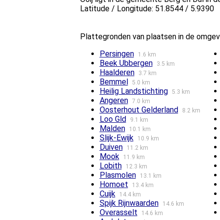
Latitude / Longitude: 51.8544 / 5.9390
Plattegronden van plaatsen in de omgevi
Persingen
1.6 km
Beek Ubbergen
3.5 km
Haalderen
3.7 km
Bemmel
5.0 km
Heilig Landstichting
5.3 km
Angeren
7.0 km
Oosterhout Gelderland
8.2 km
Loo Gld
9.1 km
Malden
10.1 km
Slijk-Ewijk
10.9 km
Duiven
11.2 km
Mook
11.9 km
Lobith
12.3 km
Plasmolen
13.1 km
Homoet
13.4 km
Cuijk
14.4 km
Spijk Rijnwaarden
14.6 km
Overasselt
14.6 km