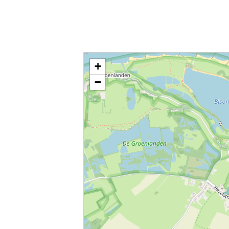
Kaart / Plattegrond Ooij centrum
+
−