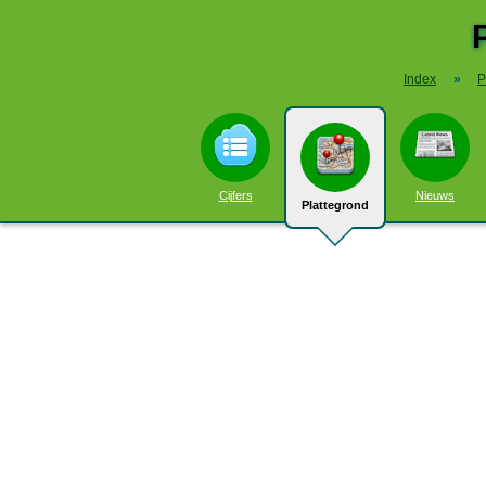
Index
»
P
Cijfers
Nieuws
Plattegrond