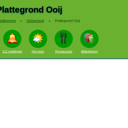
Plattegrond Ooij
lattegrond
»
Gelderland
»
Plattegrond Ooij
112 meldingen
Het weer
Restaurants
Bibliotheken