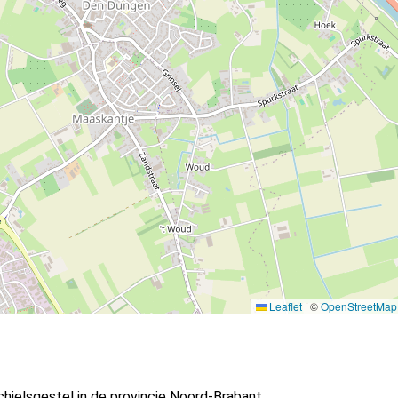
Leaflet
|
©
OpenStreetMap
hielsgestel in de provincie Noord-Brabant.