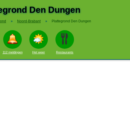
tegrond Den Dungen
rond
»
Noord-Brabant
»
Plattegrond Den Dungen
112 meldingen
Het weer
Restaurants