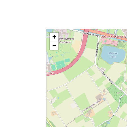
Kaart / Plattegrond Den Dungen centrum
+
−