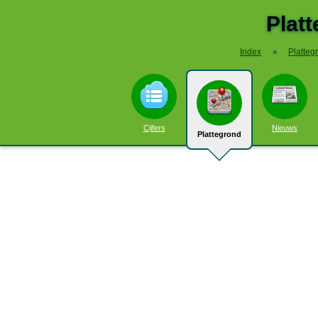
Plat
Index
»
Platteg
Cijfers
Nieuws
Plattegrond