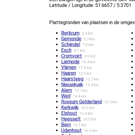
Latitude / Longitude: 51.6657 / 5.3701
Plattegronden van plaatsen in de omge
Berlicum
2.4 km
Gemonde
5.3 km
Schijndel
7.0 km
Esch
8.1 km
Cromvoirt
9.5 km
Liempde
10.4 km
Vlijmen
11.5 km
Haaren
12.0 km
Haarsteeg
12.7 km
Nieuwkuijk
13.4 km
Alem
13.7 km
Well
14.4 km
Rossum Gelderland
15.4 km
Kerkwijk
16.0 km
Elshout
16.4 km
Heesselt
16.5 km
Bern
16.7 km
Udenhout
16.9 km