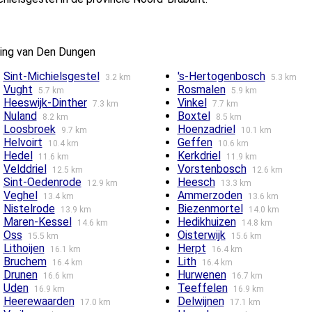
ving van Den Dungen
Sint-Michielsgestel
's-Hertogenbosch
3.2 km
5.3 km
Vught
Rosmalen
5.7 km
5.9 km
Heeswijk-Dinther
Vinkel
7.3 km
7.7 km
Nuland
Boxtel
8.2 km
8.5 km
Loosbroek
Hoenzadriel
9.7 km
10.1 km
Helvoirt
Geffen
10.4 km
10.6 km
Hedel
Kerkdriel
11.6 km
11.9 km
Velddriel
Vorstenbosch
12.5 km
12.6 km
Sint-Oedenrode
Heesch
12.9 km
13.3 km
Veghel
Ammerzoden
13.4 km
13.6 km
Nistelrode
Biezenmortel
13.9 km
14.0 km
Maren-Kessel
Hedikhuizen
14.6 km
14.8 km
Oss
Oisterwijk
15.5 km
15.6 km
Lithoijen
Herpt
16.1 km
16.4 km
Bruchem
Lith
16.4 km
16.4 km
Drunen
Hurwenen
16.6 km
16.7 km
Uden
Teeffelen
16.9 km
16.9 km
Heerewaarden
Delwijnen
17.0 km
17.1 km