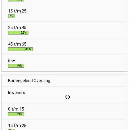
6%
25%
31%
19%
Buitengebied Overslag
80
19%