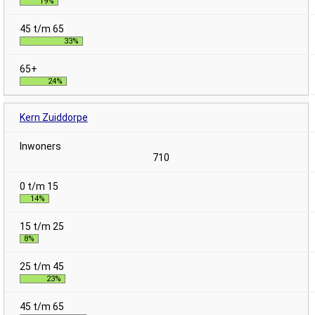
19%
33%
24%
Kern Zuiddorpe
710
14%
8%
23%