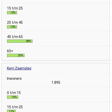
13%
13%
38%
25%
Kern Zaamslag
1.895
15%
11%