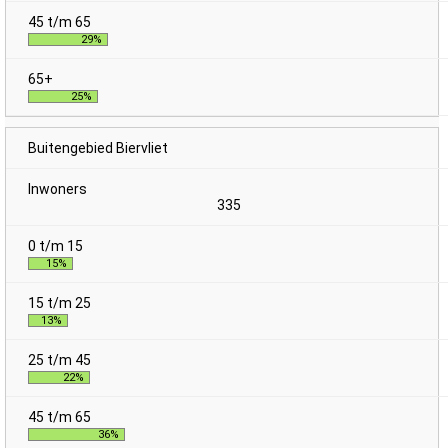
29%
25%
Buitengebied Biervliet
335
15%
13%
22%
36%