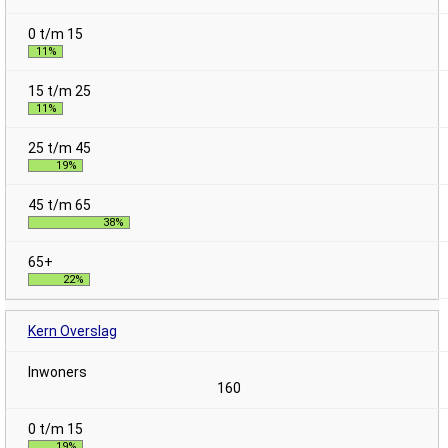
11%
11%
19%
38%
22%
Kern Overslag
160
19%