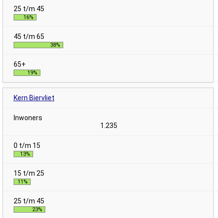
16%
38%
19%
Kern Biervliet
1.235
13%
11%
23%