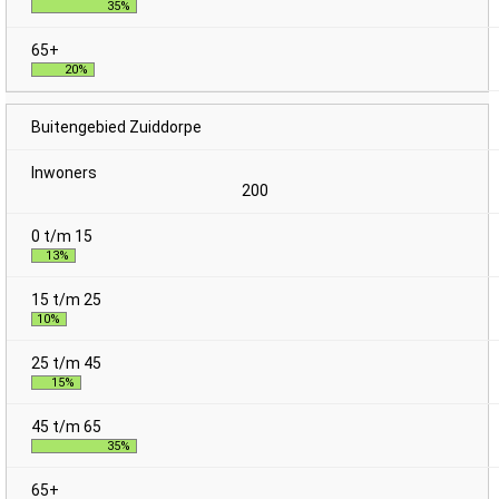
35%
20%
Buitengebied Zuiddorpe
200
13%
10%
15%
35%