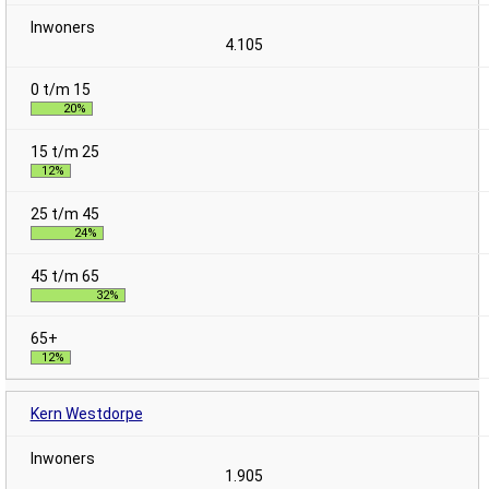
4.105
20%
12%
24%
32%
12%
Kern Westdorpe
1.905