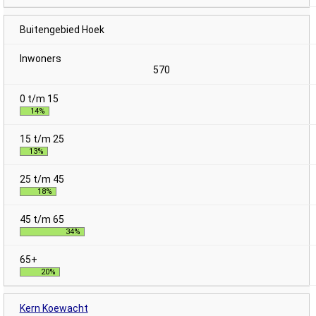
Buitengebied Hoek
570
14%
13%
18%
34%
20%
Kern Koewacht