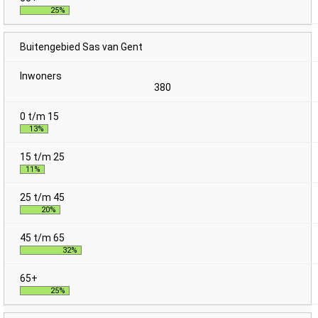
25%
Buitengebied Sas van Gent
380
13%
11%
20%
32%
25%