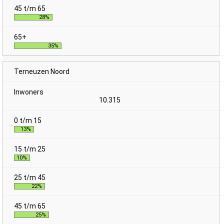
28%
35%
Terneuzen Noord
10.315
13%
10%
22%
25%