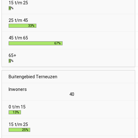
0%
33%
67%
0%
Buitengebied Terneuzen
40
13%
25%