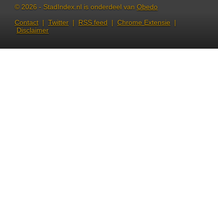
© 2026 - StadIndex.nl is onderdeel van
Obedo
Contact
|
Twitter
|
RSS feed
|
Chrome Extensie
|
Disclaimer