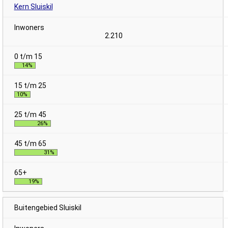
Kern Sluiskil
2.210
14%
10%
26%
31%
19%
Buitengebied Sluiskil