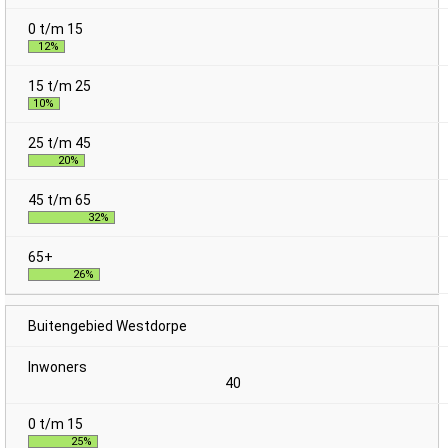
12%
10%
20%
32%
26%
Buitengebied Westdorpe
40
25%