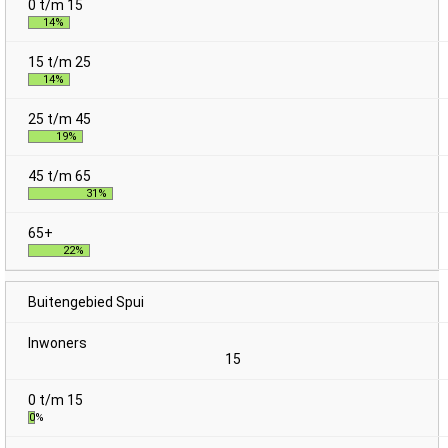
14%
14%
19%
31%
22%
Buitengebied Spui
15
0%