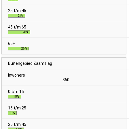
21%
28%
26%
Buitengebied Zaamslag
860
15%
9%