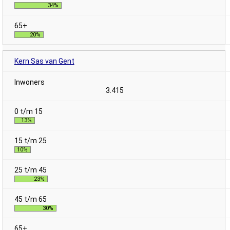
34%
20%
Kern Sas van Gent
3.415
13%
10%
23%
30%