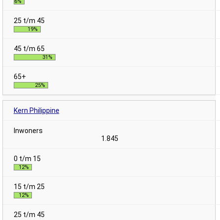
6%
19%
31%
25%
Kern Philippine
1.845
12%
12%