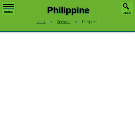
Philippine
menu
zoek
Index
»
Zeeland
»
Philippine