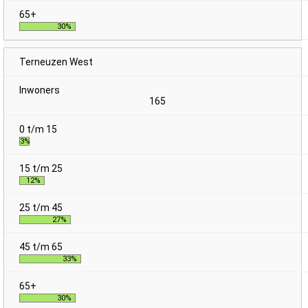
30%
Terneuzen West
165
3%
12%
27%
33%
30%