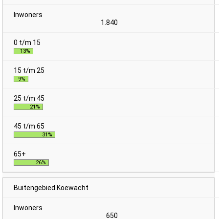
1.840
13%
9%
21%
31%
26%
Buitengebied Koewacht
650