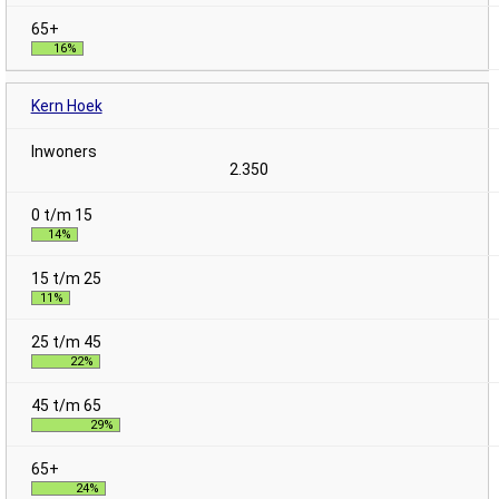
16%
Kern Hoek
2.350
14%
11%
22%
29%
24%