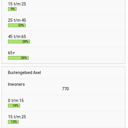
9%
22%
28%
26%
Buitengebied Axel
770
14%
12%