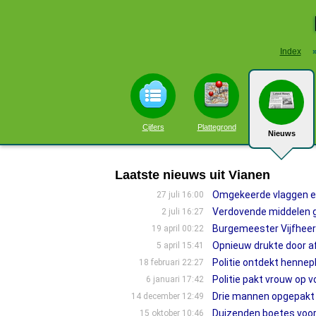
Index
Cijfers
Plattegrond
Nieuws
Laatste nieuws uit Vianen
Omgekeerde vlaggen en
27 juli 16:00
Verdovende middelen g
2 juli 16:27
Burgemeester Vijfheere
19 april 00:22
Opnieuw drukte door a
5 april 15:41
Politie ontdekt hennepk
18 februari 22:27
Politie pakt vrouw op 
6 januari 17:42
Drie mannen opgepakt n
14 december 12:49
Duizenden boetes voor
15 oktober 10:46