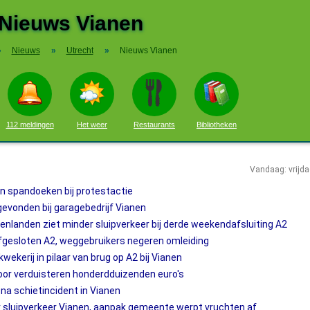
Nieuws Vianen
»
Nieuws
»
Utrecht
»
Nieuws Vianen
112 meldingen
Het weer
Restaurants
Bibliotheken
Vandaag: vrijd
 spandoeken bij protestactie
evonden bij garagebedrijf Vianen
nlanden ziet minder sluipverkeer bij derde weekendafsluiting A2
fgesloten A2, weggebruikers negeren omleiding
wekerij in pilaar van brug op A2 bij Vianen
voor verduisteren honderdduizenden euro's
a schietincident in Vianen
 sluipverkeer Vianen, aanpak gemeente werpt vruchten af