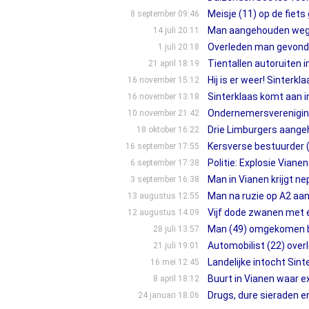
Meisje (11) op de fiets
8 september 09:46
Man aangehouden wege
14 juli 20:11
Overleden man gevonde
1 juli 20:18
Tientallen autoruiten 
21 april 18:19
Hij is er weer! Sinterk
16 november 15:12
Sinterklaas komt aan in
16 november 13:18
Ondernemersvereniging 
10 november 21:42
Drie Limburgers aange
18 oktober 16:22
Kersverse bestuurder (1
16 september 17:55
Politie: Explosie Viane
6 september 17:38
Man in Vianen krijgt ne
3 september 16:38
Man na ruzie op A2 a
13 augustus 12:55
Vijf dode zwanen met e
12 augustus 14:09
Man (49) omgekomen bi
28 juli 13:57
Automobilist (22) over
21 juli 19:01
Landelijke intocht Sinte
16 mei 12:45
Buurt in Vianen waar e
8 april 18:12
Drugs, dure sieraden e
24 januari 18:06