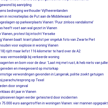
 gewond bij aanrijding
ns bedreiging wethouder Vijfheerenlanden
n in recreatieplas de Put aan de Middelwaard
ingeslagen op parkeerplaats Vianen: ’Puur zinloos vandalisme’
laas heeft voet aan wal gezet in Vianen
 Vianen, protest bij intocht Yerseke
Vianen baalt: krant plaatst per ongeluk foto van Zwarte Piet
houden voor explosie in woning Vianen
8) rijdt maar liefst 116 kilometer te hard over de A2
n was vermoedelijk bij verkeerde woning
pagenten en bom voor de deur: 'Laat mij met rust, ik heb niets van jullie
angereden en meegevoerd op motorkap
rnstige verwondingen gevonden in Langerak; politie zoekt getuigen
j parachutesprong op Texel
leden door ongeval
rklaas dit jaar in Vianen
xplosieven lagen eerder geteisterd door incidenten
n 75.000 euro aangetroffen in woningen Vianen: vier mannen opgepakt