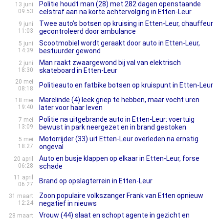
Politie houdt man (28) met 282 dagen openstaande
13 juni
09:53
celstraf aan na korte achtervolging in Etten-Leur
Twee auto’s botsen op kruising in Etten-Leur, chauffeur
9 juni
11:03
gecontroleerd door ambulance
Scootmobiel wordt geraakt door auto in Etten-Leur,
5 juni
14:39
bestuurder gewond
Man raakt zwaargewond bij val van elektrisch
2 juni
18:30
skateboard in Etten-Leur
20 mei
Politieauto en fatbike botsen op kruispunt in Etten-Leur
08:18
Marelinde (4) leek griep te hebben, maar vocht uren
18 mei
19:40
later voor haar leven
Politie na uitgebrande auto in Etten-Leur: voertuig
7 mei
13:09
bewust in park neergezet en in brand gestoken
Motorrijder (33) uit Etten-Leur overleden na ernstig
5 mei
18:27
ongeval
Auto en busje klappen op elkaar in Etten-Leur, forse
20 april
06:28
schade
11 april
Brand op opslagterrein in Etten-Leur
06:27
Zoon populaire volkszanger Frank van Etten opnieuw
31 maart
12:24
negatief in nieuws
Vrouw (44) slaat en schopt agente in gezicht en
28 maart