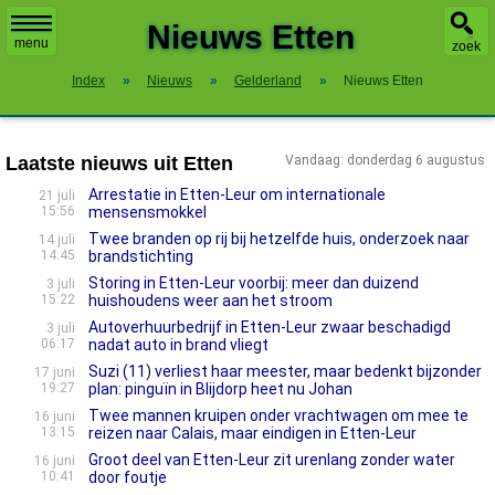
X
Nieuws Etten
menu
zoek
Index
»
Nieuws
»
Gelderland
»
Nieuws Etten
Laatste nieuws uit Etten
Vandaag: donderdag 6 augustus
Arrestatie in Etten-Leur om internationale
21 juli
15:56
mensensmokkel
Twee branden op rij bij hetzelfde huis, onderzoek naar
14 juli
14:45
brandstichting
Storing in Etten-Leur voorbij: meer dan duizend
3 juli
15:22
huishoudens weer aan het stroom
Autoverhuurbedrijf in Etten-Leur zwaar beschadigd
3 juli
06:17
nadat auto in brand vliegt
Suzi (11) verliest haar meester, maar bedenkt bijzonder
17 juni
19:27
plan: pinguïn in Blijdorp heet nu Johan
Twee mannen kruipen onder vrachtwagen om mee te
16 juni
13:15
reizen naar Calais, maar eindigen in Etten-Leur
Groot deel van Etten-Leur zit urenlang zonder water
16 juni
10:41
door foutje