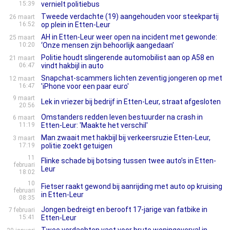
15:39
vernielt politiebus
Tweede verdachte (19) aangehouden voor steekpartij
26 maart
16:52
op plein in Etten-Leur
AH in Etten-Leur weer open na incident met gewonde:
25 maart
10:20
‘Onze mensen zijn behoorlijk aangedaan’
Politie houdt slingerende automobilist aan op A58 en
21 maart
06:47
vindt hakbijl in auto
Snapchat-scammers lichten zeventig jongeren op met
12 maart
16:47
'iPhone voor een paar euro'
9 maart
Lek in vriezer bij bedrijf in Etten-Leur, straat afgesloten
20:56
Omstanders redden leven bestuurder na crash in
6 maart
11:19
Etten-Leur: 'Maakte het verschil'
Man zwaait met hakbijl bij verkeersruzie Etten-Leur,
3 maart
17:19
politie zoekt getuigen
11
Flinke schade bij botsing tussen twee auto’s in Etten-
februari
Leur
18:02
10
Fietser raakt gewond bij aanrijding met auto op kruising
februari
in Etten-Leur
08:35
Jongen bedreigt en berooft 17-jarige van fatbike in
7 februari
15:41
Etten-Leur