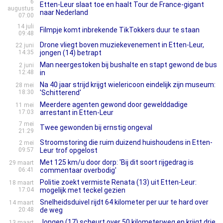
6
Etten-Leur slaat toe en haalt Tour de France-gigant
augustus
naar Nederland
07:00
14 juli
Filmpje komt inbrekende TikTokkers duur te staan
09:48
Drone vliegt boven muziekevenement in Etten-Leur,
22 juni
14:35
jongen (14) betrapt
Man neergestoken bij bushalte en stapt gewond de bus
2 juni
12:48
in
Na 40 jaar strijd krijgt wielericoon eindelijk zijn museum:
28 mei
18:30
'Schitterend'
Meerdere agenten gewond door gewelddadige
11 mei
17:03
arrestant in Etten-Leur
7 mei
Twee gewonden bij ernstig ongeval
21:29
Stroomstoring die ruim duizend huishoudens in Etten-
2 mei
09:57
Leur trof opgelost
Met 125 km/u door dorp: 'Bij dit soort rijgedrag is
29 maart
06:41
commentaar overbodig'
Politie zoekt vermiste Renata (13) uit Etten-Leur:
18 maart
17:04
mogelijk met teckel gezien
Snelheidsduivel rijdt 64 kilometer per uur te hard over
14 maart
20:48
de weg
Jongen (17) scheurt over 50 kilometerweg en krijgt drie
13 maart