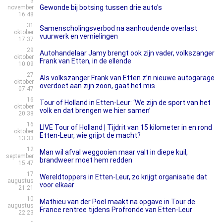
3
Gewonde bij botsing tussen drie auto's
november
16:48
31
Samenscholingsverbod na aanhoudende overlast
oktober
vuurwerk en vernielingen
17:37
29
Autohandelaar Jamy brengt ook zijn vader, volkszanger
oktober
Frank van Etten, in de ellende
10:09
27
Als volkszanger Frank van Etten z’n nieuwe autogarage
oktober
overdoet aan zijn zoon, gaat het mis
07:47
16
Tour of Holland in Etten-Leur: ‘We zijn de sport van het
oktober
volk en dat brengen we hier samen’
20:38
16
LIVE Tour of Holland | Tijdrit van 15 kilometer in en rond
oktober
Etten-Leur, wie grijpt de macht?
13:33
12
Man wil afval weggooien maar valt in diepe kuil,
september
brandweer moet hem redden
15:47
17
Wereldtoppers in Etten-Leur, zo krijgt organisatie dat
augustus
voor elkaar
21:21
10
Mathieu van der Poel maakt na opgave in Tour de
augustus
France rentree tijdens Profronde van Etten-Leur
22:23