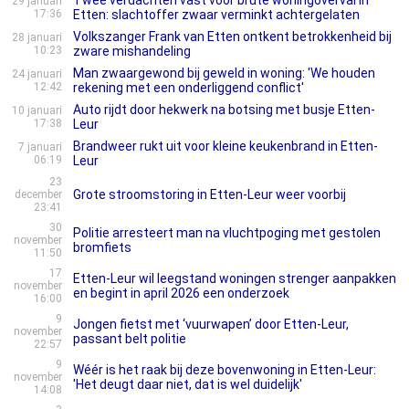
Twee verdachten vast voor brute woningoverval in
29 januari
17:36
Etten: slachtoffer zwaar verminkt achtergelaten
Volkszanger Frank van Etten ontkent betrokkenheid bij
28 januari
10:23
zware mishandeling
Man zwaargewond bij geweld in woning: 'We houden
24 januari
12:42
rekening met een onderliggend conflict'
Auto rijdt door hekwerk na botsing met busje Etten-
10 januari
17:38
Leur
Brandweer rukt uit voor kleine keukenbrand in Etten-
7 januari
06:19
Leur
23
Grote stroomstoring in Etten-Leur weer voorbij
december
23:41
30
Politie arresteert man na vluchtpoging met gestolen
november
bromfiets
11:50
17
Etten-Leur wil leegstand woningen strenger aanpakken
november
en begint in april 2026 een onderzoek
16:00
9
Jongen fietst met ‘vuurwapen’ door Etten-Leur,
november
passant belt politie
22:57
9
Wéér is het raak bij deze bovenwoning in Etten-Leur:
november
'Het deugt daar niet, dat is wel duidelijk'
14:08