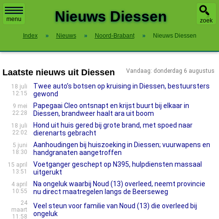
X
Nieuws Diessen
menu
zoek
Index
»
Nieuws
»
Noord-Brabant
»
Nieuws Diessen
Laatste nieuws uit Diessen
Vandaag: donderdag 6 augustus
Twee auto’s botsen op kruising in Diessen, bestuursters
18 juli
12:15
gewond
Papegaai Cleo ontsnapt en krijst buurt bij elkaar in
9 mei
22:28
Diessen, brandweer haalt ara uit boom
Hond uit huis gered bij grote brand, met spoed naar
18 juli
22:02
dierenarts gebracht
Aanhoudingen bij huiszoeking in Diessen; vuurwapens en
5 juni
18:30
handgranaten aangetroffen
Voetganger geschept op N395, hulpdiensten massaal
15 april
13:51
uitgerukt
Na ongeluk waarbij Noud (13) overleed, neemt provincie
4 april
10:55
nu direct maatregelen langs de Beerseweg
24
Veel steun voor familie van Noud (13) die overleed bij
maart
ongeluk
11:58